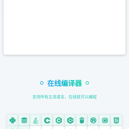
Assembly (汇编)
Web 开发
HTML / CSS / JS
JavaScript
TypeScript
PHP
Ruby
移动开发
在线编译器
Kotlin
Dart
支持所有主流语言，在线就可以编程
Swift
Objective-C
数据科学