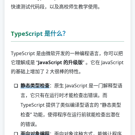
PowerShell
快速测试代码段，以及高校师生教学使用。
特殊领域
Fortran
TypeScript 是什么？
Prolog
Ada
TypeScript 是由微软开发的一种编程语言，你可以把
Erlang
它理解成是 “
JavaScript 的升级版
” 。它在 JavaScript
Elixir
的基础上增加了 2 大很棒的特性。
COBOL
教育教学
静态类型检查
：原生 JavaScript 是一门解释型语
言，它只有在运行时才能检查出错误。而
Visual Basic
Pascal
TypeScript 提供了类似编译型语言的 “静态类型
OCaml
检查” 功能，使得程序在运行前就能检查出潜在
JShell
的错误。
Racket
面向对象编程
：面向对象这种方式，能够让程序