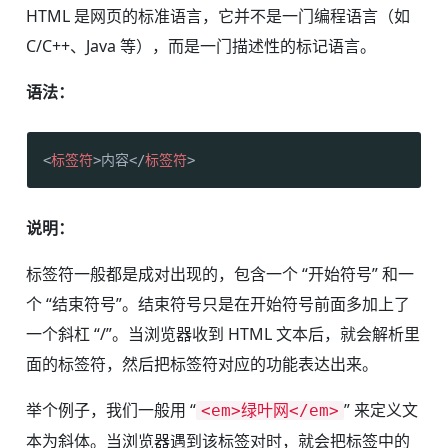
HTML 是网页的标准语言，它并不是一门编程语言（如
C/C++、Java 等），而是一门描述性的标记语言。
语法：
<
标签符
>
内容
</
标签符
>
说明：
标签符一般都是成对出现的，包含一个 “开始符号” 和一
个 “结束符号”。结束符号只是在开始符号前面多加上了
一个斜杠 “/”。当浏览器收到 HTML 文本后，就会解析里
面的标签符，然后把标签符对应的功能表达出来。
举个例子，我们一般用 “
” 来定义文
<em>绿叶网</em>
本为斜体。当浏览器遇到该标签对时，就会把标签中的