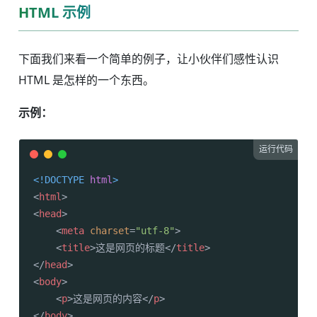
HTML 示例
下面我们来看一个简单的例子，让小伙伴们感性认识
HTML 是怎样的一个东西。
示例：
运行代码
<!DOCTYPE 
html
>
<
html
>
<
head
>
<
meta
charset
=
"utf-8"
>
<
title
>
这是网页的标题
</
title
>
</
head
>
<
body
>
<
p
>
这是网页的内容
</
p
>
</
body
>