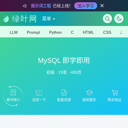
提示词工程
已经上线！
加入学习
菜单
LLM
Prompt
Python
C
HTML
CSS
Java
MySQL 即学即用
初级 · 19章 · 400页
图书简介
试读一下
配套资源
高校服务
购买地址