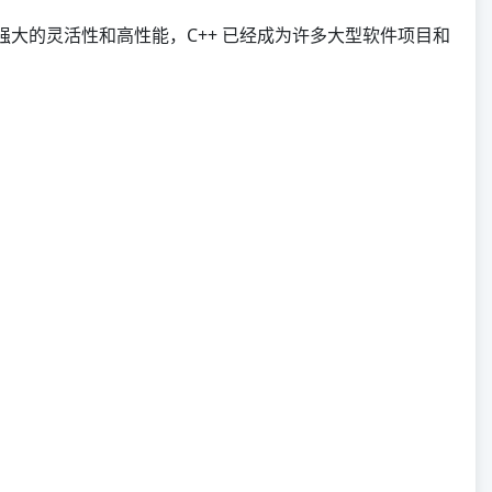
其他
其强大的灵活性和高性能，C++ 已经成为许多大型软件项目和
Mojo
Zig
Deno
Nim
Crystal
Markdown