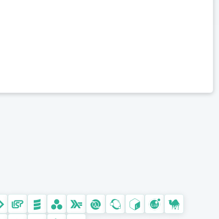
Assembly (汇编)
Web 开发
HTML / CSS / JS
JavaScript
TypeScript
PHP
Ruby
移动开发
Kotlin
Dart
Swift
Objective-C
数据科学