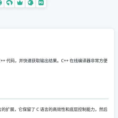
R
D
F#
Lisp
Scala
Julia
Haskell
Clojure
+ 代码，并快速获取输出结果。C++ 在线编译器非常方便
Octave (MATLAB)
脚本语言
Bash
Lua
Perl
Groovy
言的扩展，它保留了 C 语言的高效性和底层控制能力，然后
Tcl