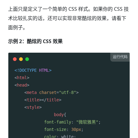
上面只是定义了一个简单的 CSS 样式。如果你的 CSS 技
术比较扎实的话，还可以实现非常酷炫的效果，请看下
面例子。
示例 2：酷炫的 CSS 效果
运行代码
<!DOCTYPE 
HTML
>
<
html
>
<
head
>
<
meta
charset
=
"utf-8"
>
<
title
>
</
title
>
<
style
>
body
{

font-family
: 
"微软雅黑"
;

font-size
: 
30px
;

color
: white;
