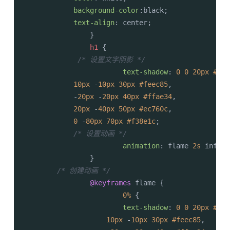
background-color
:black;

text-align
: center;

		}

h1
 {

/* 设置文字阴影 */
text-shadow
: 
0
0
20px
#fef
10px
 -
10px
30px
#feec85
,

            -
20px
 -
20px
40px
#ffae34
,

20px
 -
40px
50px
#ec760c
,

0
 -
80px
70px
#f38e1c
;

/* 设置动画 */
animation
: flame 
2s
 infini
		}

/* 创建动画 */
@keyframes
 flame {

0%
 {

text-shadow
: 
0
0
20px
#fef
10px
 -
10px
30px
#feec85
,
