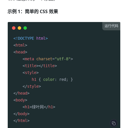
示例 1：简单的 CSS 效果
运行代码
<!DOCTYPE 
html
>
<
html
>
<
head
>
<
meta
charset
=
"utf-8"
>
<
title
>
</
title
>
<
style
>
h1
 { 
color
: red; }

</
style
>
</
head
>
<
body
>
<
h1
>
绿叶网
</
h1
>
</
body
>
</
html
>