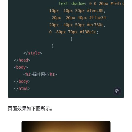
text-shadow
: 
0
0
20px
#fefcc9
,

10px
 -
10px
30px
#feec85
,

               -
20px
 -
20px
40px
#ffae34
,

20px
 -
40px
50px
#ec760c
,

0
 -
80px
70px
#f38e1c
;

   			}

		}

</
style
>
</
head
>
<
body
>
<
h1
>
绿叶网
</
h1
>
</
body
>
</
html
>
页面效果如下图所示。