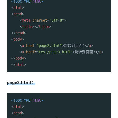
<!DOCTYPE 
html
>
<
html
>
<
head
>
<
meta
charset
=
"utf-8"
>
<
title
>
</
title
>
</
head
>
<
body
>
<
a
href
=
"page2.html"
>
跳转到页面2
</
a
>
<
a
href
=
"test/page3.html"
>
跳转到页面3
</
a
>
</
body
>
</
html
>
page2.html：
<!DOCTYPE 
html
>
<
html
>
<
head
>