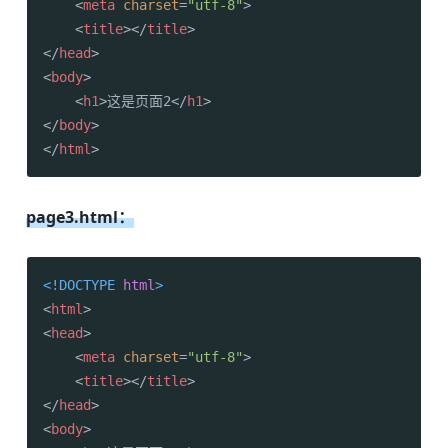
<
meta
charset
=
"utf-8"
>
<
title
>
</
title
>
</
head
>
<
body
>
<
h1
>
这是页面2
</
h1
>
</
body
>
</
html
>
page3.html：
<!DOCTYPE 
html
>
<
html
>
<
head
>
<
meta
charset
=
"utf-8"
>
<
title
>
</
title
>
</
head
>
<
body
>