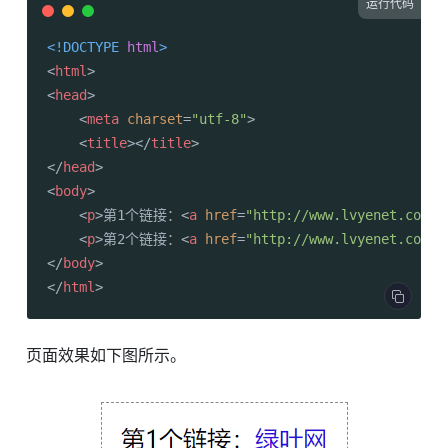
运行代码
<!DOCTYPE 
html
>
<
html
>
<
head
>
<
meta
charset
=
"utf-8"
>
<
title
>
</
title
>
</
head
>
<
body
>
<
p
>
第1个链接：
<
a
href
=
"http://www.lvyenet.com"
>
<
p
>
第2个链接：
<
a
href
=
"http://www.lvyenet.com"
</
body
>
</
html
>
页面效果如下图所示。