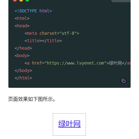
<!DOCTYPE 
html
>
<
html
>
<
head
>
<
meta
charset
=
"utf-8"
>
<
title
>
</
title
>
</
head
>
<
body
>
<
a
href
=
"https://www.lvyenet.com"
>
绿叶网
</
a
>
</
body
>
</
html
>
页面效果如下图所示。