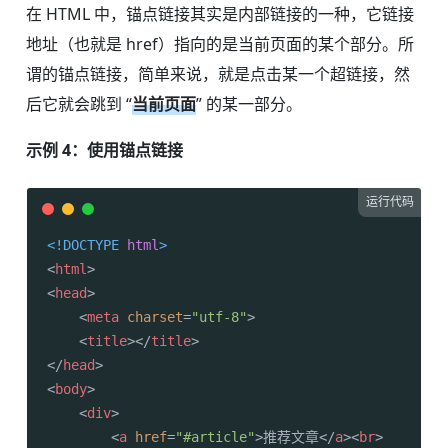
在 HTML 中，锚点链接其实是内部链接的一种，它链接
地址（也就是 href）指向的是当前页面的某个部分。所
谓的锚点链接，简单来说，就是点击某一个超链接，然
后它就会跳到 “
当前页面
” 的某一部分。
示例 4：使用锚点链接
运行代码
<!DOCTYPE 
html
>
<
html
>
<
head
>
<
meta
charset
=
"utf-8"
>
<
title
>
</
title
>
</
head
>
<
body
>
<
div
>
<
a
href
=
"#article"
>
推荐文章
</
a
>
<
br
>