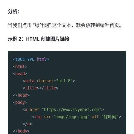
分析：
当我们点击 “绿叶网” 这个文本，就会跳转到绿叶首页。
示例 2：HTML 创建图片链接
<!DOCTYPE 
html
>
<
html
>
<
head
>
<
meta
charset
=
"utf-8"
>
<
title
>
</
title
>
</
head
>
<
body
>
<
a
href
=
"https://www.lvyenet.com"
>
<
img
src
=
"imgs/logo.jpg"
alt
=
"绿叶网"
>
</
a
>
</
body
>