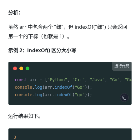
分析：
虽然 arr 中包含两个 "绿"，但 indexOf("绿") 只会返回
第一个的下标（也就是 1）。
示例 2：indexOf() 区分大小写
运行代码
const
 arr = [
"Python"
, 
"C++"
, 
"Java"
, 
"Go"
, 
"Rust"
console
.
log
(arr.
indexOf
(
"Go"
console
.
log
(arr.
indexOf
(
"go"
));
运行结果如下。
3