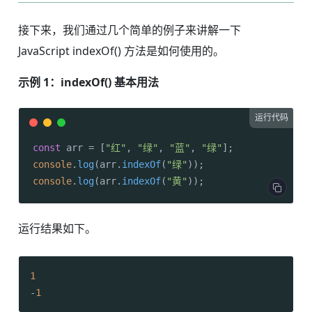
接下来，我们通过几个简单的例子来讲解一下
JavaScript indexOf() 方法是如何使用的。
示例 1：indexOf() 基本用法
运行代码
const
 arr = [
"红"
, 
"绿"
, 
"蓝"
, 
"绿"
console
.
log
(arr.
indexOf
(
"绿"
console
.
log
(arr.
indexOf
(
"黄"
));
运行结果如下。
1
-
1