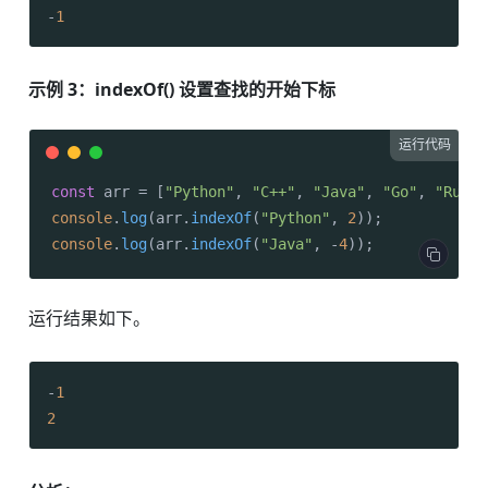
-
1
示例 3：indexOf() 设置查找的开始下标
运行代码
const
 arr = [
"Python"
, 
"C++"
, 
"Java"
, 
"Go"
, 
"Rust"
console
.
log
(arr.
indexOf
(
"Python"
, 
2
console
.
log
(arr.
indexOf
(
"Java"
, -
4
));
运行结果如下。
-
1
2