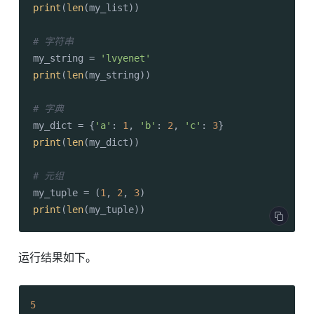
print
(
len
(my_list))

# 字符串
my_string = 
'lvyenet'
print
(
len
(my_string))

# 字典
my_dict = {
'a'
: 
1
, 
'b'
: 
2
, 
'c'
: 
3
print
(
len
(my_dict))

# 元组
my_tuple = (
1
, 
2
, 
3
print
(
len
运行结果如下。
5