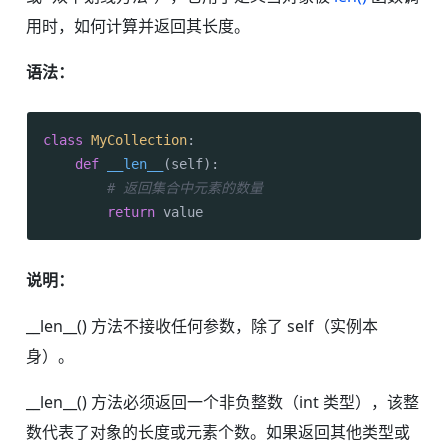
用时，如何计算并返回其长度。
语法：
class
MyCollection
:

def
__len__
(
self
):

# 返回集合中元素的数量
return
说明：
__len__() 方法不接收任何参数，除了 self（实例本
身）。
__len__() 方法必须返回一个非负整数（int 类型），该整
数代表了对象的长度或元素个数。如果返回其他类型或