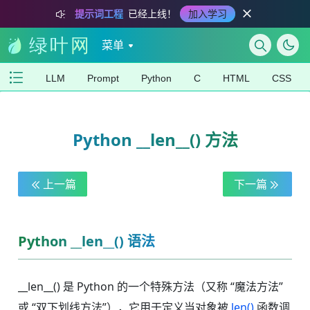
提示词工程
已经上线！
加入学习
菜单
LLM
Prompt
Python
C
HTML
CSS
Python __len__() 方法
上一篇
下一篇
Python __len__() 语法
__len__() 是 Python 的一个特殊方法（又称 “魔法方法”
或 “双下划线方法”），它用于定义当对象被
len()
函数调