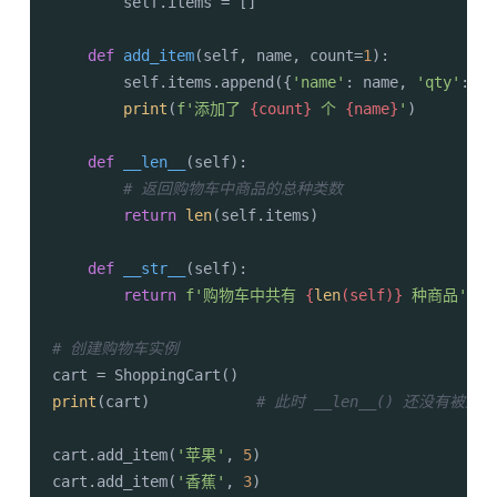
        self.items = []

def
add_item
(
self, name, count=
1
):

        self.items.append({
'name'
: name, 
'qty'
: co
print
(
f'添加了 
{count}
 个 
{name}
'
)

def
__len__
(
self
):

# 返回购物车中商品的总种类数
return
len
(self.items)

def
__str__
(
self
):

return
f'购物车中共有 
{
len
(self)}
 种商品'
# 创建购物车实例
print
(cart)            
# 此时 __len__() 还没有被直
cart.add_item(
'苹果'
, 
5
)

cart.add_item(
'香蕉'
, 
3
)
