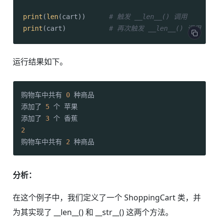
print
(
len
(cart))      
# 触发 __len__() 调用
print
(cart)           
# 再次触发 __len__() 调用
运行结果如下。
购物车中共有 
0
 种商品

添加了 
5
 个 苹果

添加了 
3
2
购物车中共有 
2
分析：
在这个例子中，我们定义了一个 ShoppingCart 类，并
为其实现了 __len__() 和 __str__() 这两个方法。