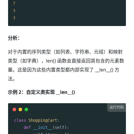
7
3
3
分析：
对于内置的序列类型（如列表、字符串、元组）和映射
类型（如字典），len() 函数会直接返回其包含的元素数
量。这是因为这些内置类型都内部实现了 __len__() 方
法。
示例 2：自定义类实现 __len__()
运行代码
class
ShoppingCart
:

def
__init__
(
self
):
