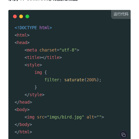
运行代码
<!DOCTYPE 
html
>
<
html
>
<
head
>
<
meta
charset
=
"utf-8"
>
<
title
>
</
title
>
<
style
>
img
 {

filter
: 
saturate
(
200%
);

        }

</
style
>
</
head
>
<
body
>
<
img
src
=
"imgs/bird.jpg"
alt
=
""
>
</
body
>
</
html
>