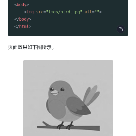
<
body
>
<
img
src
=
"imgs/bird.jpg"
alt
=
""
>
</
body
>
</
html
>
页面效果如下图所示。