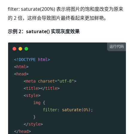
filter: saturate(200%) 表示将图片的饱和度改变为原来
的 2 倍，这样会导致图片最终看起来更加鲜艳。
示例 2：saturate() 实现灰度效果
运行代码
<!DOCTYPE 
html
>
<
html
>
<
head
>
<
meta
charset
=
"utf-8"
>
<
title
>
</
title
>
<
style
>
img
 {

filter
: 
saturate
(
0%
);

        }

</
style
>
</
head
>