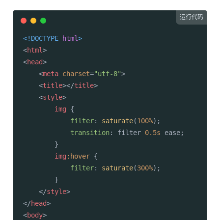
运行代码
<!DOCTYPE 
html
>
<
html
>
<
head
>
<
meta
charset
=
"utf-8"
>
<
title
>
</
title
>
<
style
>
img
 {

filter
: 
saturate
(
100%
);

transition
: filter 
0.5s
 ease;

        }

img
:hover
 {

filter
: 
saturate
(
300%
);

        }

</
style
>
</
head
>
<
body
>