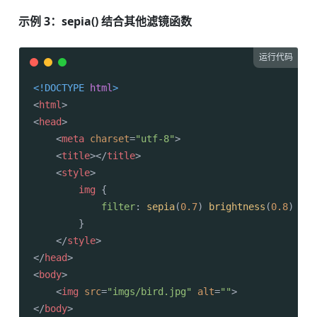
示例 3：sepia() 结合其他滤镜函数
运行代码
<!DOCTYPE 
html
>
<
html
>
<
head
>
<
meta
charset
=
"utf-8"
>
<
title
>
</
title
>
<
style
>
img
 {

filter
: 
sepia
(
0.7
) 
brightness
(
0.8
) 
con
        }

</
style
>
</
head
>
<
body
>
<
img
src
=
"imgs/bird.jpg"
alt
=
""
>
</
body
>