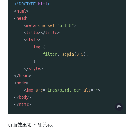
<!DOCTYPE 
html
>
<
html
>
<
head
>
<
meta
charset
=
"utf-8"
>
<
title
>
</
title
>
<
style
>
img
 {

filter
: 
sepia
(
0.5
);

        }

</
style
>
</
head
>
<
body
>
<
img
src
=
"imgs/bird.jpg"
alt
=
""
>
</
body
>
</
html
>
页面效果如下图所示。