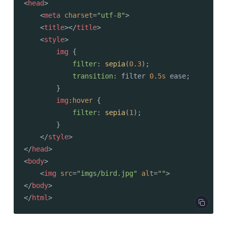
<
head
>
<
meta
charset
=
"utf-8"
>
<
title
>
</
title
>
<
style
>
img
 {

filter
: 
sepia
(
0.3
);

transition
: filter 
0.5s
 ease;

        }

img
:hover
 {

filter
: 
sepia
(
1
);

        }

</
style
>
</
head
>
<
body
>
<
img
src
=
"imgs/bird.jpg"
alt
=
""
>
</
body
>
</
html
>