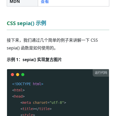
MDN
查看
CSS sepia() 示例
接下来，我们通过几个简单的例子来讲解一下 CSS
sepia() 函数是如何使用的。
示例 1：sepia() 实现复古图片
运行代码
<!DOCTYPE 
html
>
<
html
>
<
head
>
<
meta
charset
=
"utf-8"
>
<
title
>
</
title
>
<
style
>