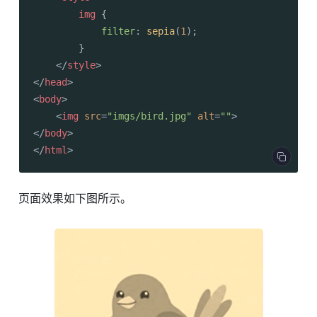
img
 {

filter
: 
sepia
(
1
);

        }

</
style
>
</
head
>
<
body
>
<
img
src
=
"imgs/bird.jpg"
alt
=
""
>
</
body
>
</
html
>
页面效果如下图所示。