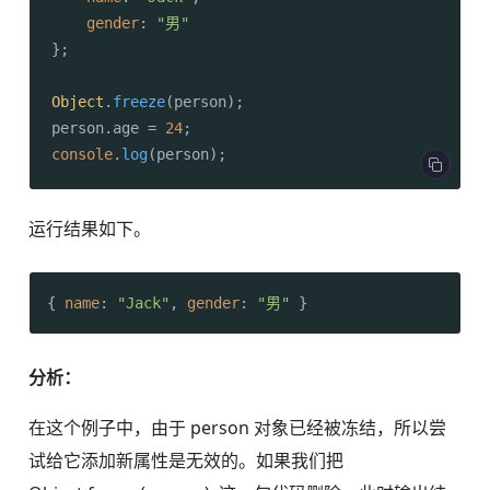
gender
: 
"男"
};

Object
.
freeze
(person);

person.
age
 = 
24
console
.
log
(person);
运行结果如下。
{ 
name
: 
"Jack"
, 
gender
: 
"男"
 }
分析：
在这个例子中，由于 person 对象已经被冻结，所以尝
试给它添加新属性是无效的。如果我们把