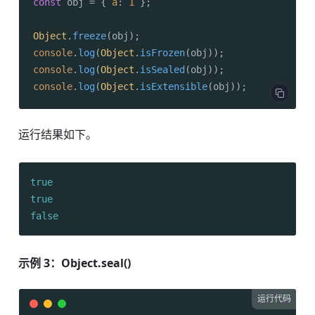
const
 obj = { 
a
: 
1
 };

Object
.
freeze
console
.
log
(
Object
.
isFrozen
console
.
log
(
Object
.
isSealed
console
.
log
(
Object
.
isExtensible
(obj));
运行结果如下。
true
true
false
示例 3：Object.seal()
运行代码