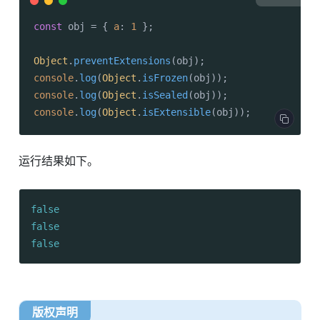
const
 obj = { 
a
: 
1
 };

Object
.
preventExtensions
console
.
log
(
Object
.
isFrozen
console
.
log
(
Object
.
isSealed
console
.
log
(
Object
.
isExtensible
(obj));
运行结果如下。
false
false
false
版权声明