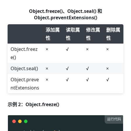
Object.freeze()、Object.seal() 和
Object.preventExtensions()
添加属
读取属
修改属
删除属
性
性
性
性
Object.freez
×
√
×
×
e()
Object.seal()
×
√
√
×
Object.preve
×
√
√
√
ntExtensions
示例 2：Object.freeze()
运行代码