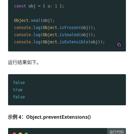
const
 obj = { 
a
: 
1
 };

Object
.
seal
console
.
log
(
Object
.
isFrozen
console
.
log
(
Object
.
isSealed
console
.
log
(
Object
.
isExtensible
(obj));
运行结果如下。
false
true
false
示例 4：Object.preventExtensions()
运行代码