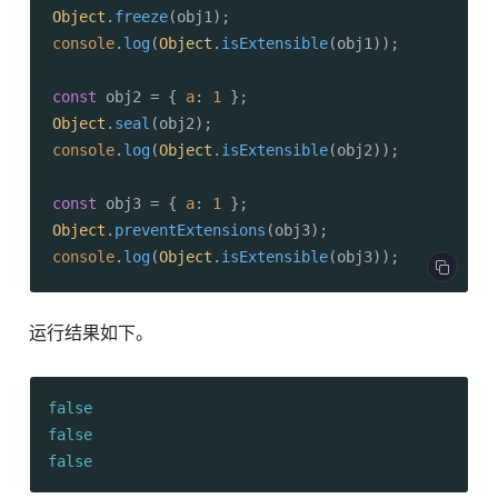
Object
.
freeze
console
.
log
(
Object
.
isExtensible
(obj1));

const
 obj2 = { 
a
: 
1
Object
.
seal
console
.
log
(
Object
.
isExtensible
(obj2));

const
 obj3 = { 
a
: 
1
Object
.
preventExtensions
console
.
log
(
Object
.
isExtensible
(obj3));
运行结果如下。
false
false
false