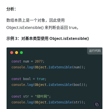
分析：
数组本质上是一个对象，因此使用
Object.isExtensible() 来判断会返回 true。
示例 3：对基本类型使用 Object.isExtensible()
运行代码
const
 num = 
2077
console
.
log
(
Object
.
isExtensible
(num));

const
 bool = 
true
console
.
log
(
Object
.
isExtensible
(bool));

const
 str = 
"绿叶网"
console
.
log
(
Object
.
isExtensible
(str));