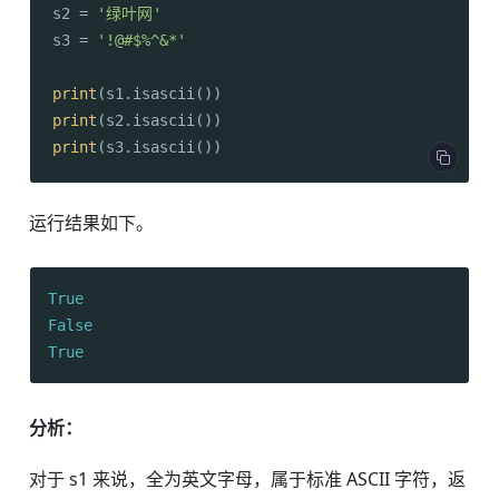
s2 = 
'绿叶网'
s3 = 
'!@#$%^&*'
print
print
print
(s3.isascii())
运行结果如下。
True
False
True
分析：
对于 s1 来说，全为英文字母，属于标准 ASCII 字符，返