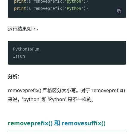
print
(s.removeprefix(
'python'
print
(s.removeprefix(
'Python'
))
运行结果如下。
PythonIsFun

IsFun
分析：
removeprefix() 严格区分大小写。对于 removeprefix()
来说，'python' 和 'Python' 是不一样的。
removeprefix() 和 removesuffix()