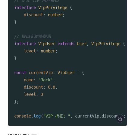
// 定义 VIP 用户接口
interface
VipPrivilege
 {

discount
: 
number
;

}

// 接口实现多继承
interface
VipUser
extends
User
, 
VipPrivilege
 {

level
: 
number
;

}

const
currentVip
: 
VipUser
 = {

name
: 
"Jack"
,

discount
: 
0.8
,

level
: 
3
};

console
.
log
(
"VIP 折扣："
, currentVip.
discount
);