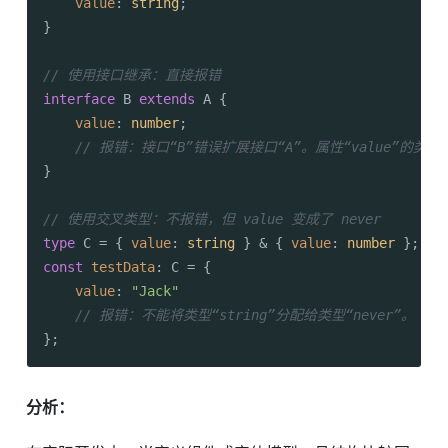
value
: 
string
;

}

// 使用接口继承：直接报错
interface
 B 
extends
 A {

value
: 
number
; 

// 报错：接口“B”错误扩展接口“A”。属性“value”的类
}

// 使用交叉类型：不报错，但 value 变成了 never
type
 C = { 
value
: 
string
 } & { 
value
: 
number
const
testData
: C = {

value
: 
"Jack"
// 报错：不能将类型“string”分配给类型“never”。
};
分析：