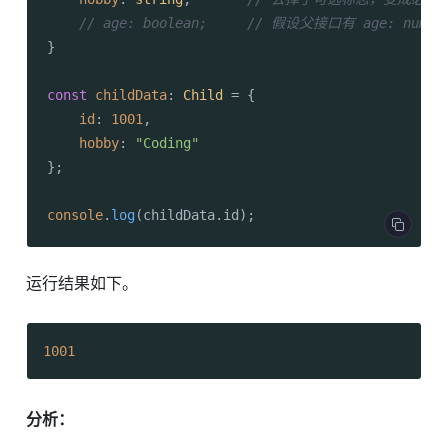
// age: boolean;     // 假设父接口有 age: nu
}

const
childData
: 
Child
 = {

id
: 
1001
,

hobby
: 
"Coding"
};

console
.
log
(childData.
id
);
运行结果如下。
1001
分析：