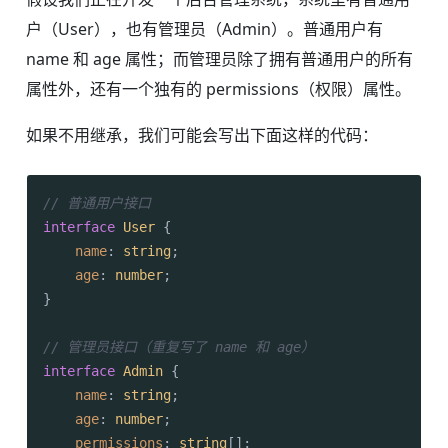
户（User），也有管理员（Admin）。普通用户有
name 和 age 属性；而管理员除了拥有普通用户的所有
属性外，还有一个独有的 permissions（权限）属性。
如果不用继承，我们可能会写出下面这样的代码：
// 普通用户接口
interface
User
 {

name
: 
string
;

age
: 
number
;

}

// 管理员接口（重复写了 name 和 age）
interface
Admin
 {

name
: 
string
;

age
: 
number
;

permissions
: 
string
[];
