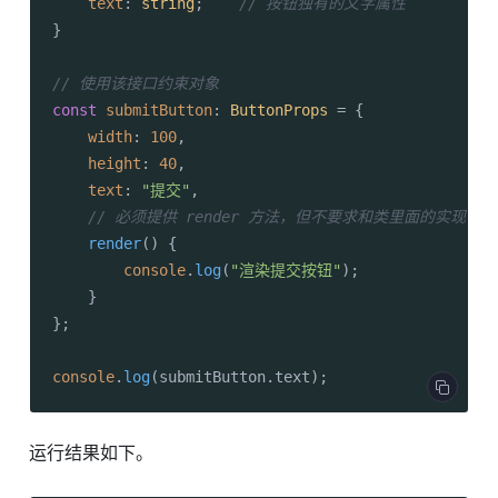
text
: 
string
;    
// 按钮独有的文字属性
}

// 使用该接口约束对象
const
submitButton
: 
ButtonProps
 = {

width
: 
100
,

height
: 
40
,

text
: 
"提交"
,

// 必须提供 render 方法，但不要求和类里面的实现一
render
(
) {

console
.
log
(
"渲染提交按钮"
);

    }

};

console
.
log
(submitButton.
text
);
运行结果如下。