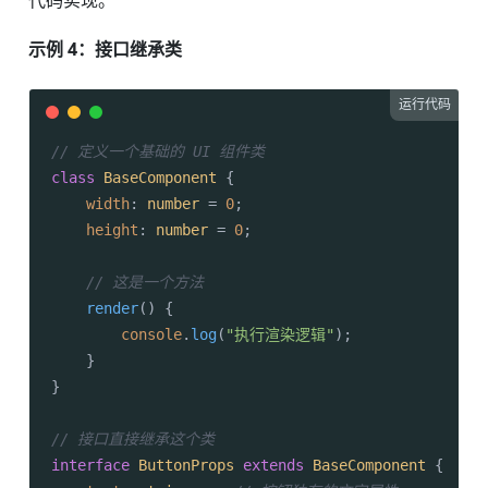
代码实现。
示例 4：接口继承类
运行代码
// 定义一个基础的 UI 组件类
class
BaseComponent
 {

width
: 
number
 = 
0
;

height
: 
number
 = 
0
;

// 这是一个方法
render
(
) {

console
.
log
(
"执行渲染逻辑"
);

    }

}

// 接口直接继承这个类
interface
ButtonProps
extends
BaseComponent
 {
