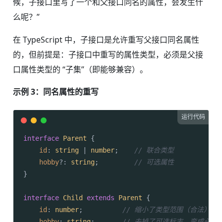
候，子接口里写了一个和父接口同名的属性，会发生什
么呢？”
在 TypeScript 中，子接口是允许重写父接口同名属性
的，但前提是：子接口中重写的属性类型，必须是父接
口属性类型的 “子集”（即能够兼容）。
示例 3：同名属性的重写
运行代码
interface
Parent
 {

id
: 
string
 | 
number
;    
// 联合类型
hobby
?: 
string
;         
// 可选属性
}

interface
Child
extends
Parent
 {

id
: 
number
;          
// 缩小了类型范围（合法）
hobby
: 
string
;       
// 去掉了可选标志，变成必填