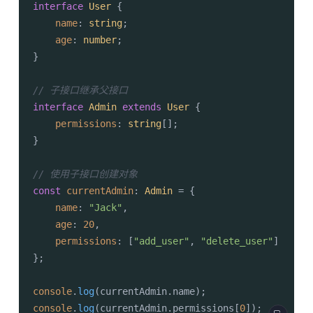
interface
User
 {

name
: 
string
;

age
: 
number
;

}

// 子接口继承父接口
interface
Admin
extends
User
 {

permissions
: 
string
[];

}

// 使用子接口创建对象
const
currentAdmin
: 
Admin
 = {

name
: 
"Jack"
,

age
: 
20
,

permissions
: [
"add_user"
, 
"delete_user"
]

};

console
.
log
(currentAdmin.
name
console
.
log
(currentAdmin.
permissions
[
0
]);