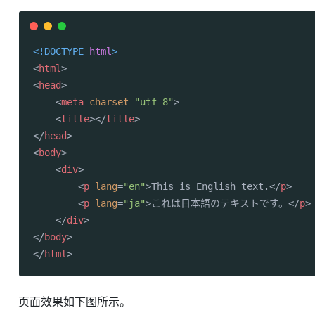
<!DOCTYPE 
html
>
<
html
>
<
head
>
<
meta
charset
=
"utf-8"
>
<
title
>
</
title
>
</
head
>
<
body
>
<
div
>
<
p
lang
=
"en"
>
This is English text.
</
p
>
<
p
lang
=
"ja"
>
これは日本語のテキストです。
</
p
>
</
div
>
</
body
>
</
html
>
页面效果如下图所示。