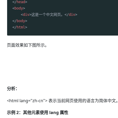
</
head
>
<
body
>
<
div
>
这是一个中文网页。
</
div
>
</
body
>
</
html
>
页面效果如下图所示。
分析：
<html lang="zh-cn"> 表示当前网页使用的语言为简体中文
示例 2：其他元素使用 lang 属性