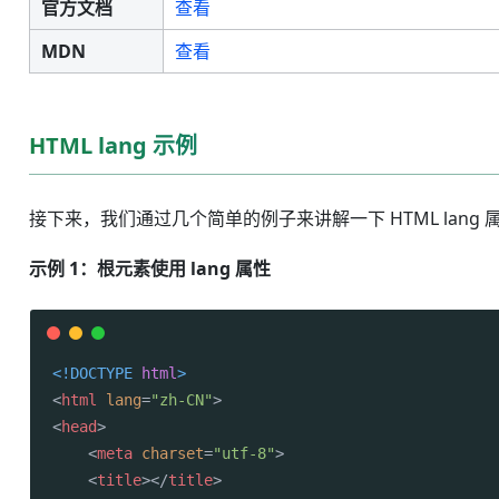
官方文档
查看
MDN
查看
HTML lang 示例
接下来，我们通过几个简单的例子来讲解一下 HTML lang
示例 1：根元素使用 lang 属性
<!DOCTYPE 
html
>
<
html
lang
=
"zh-CN"
>
<
head
>
<
meta
charset
=
"utf-8"
>
<
title
>
</
title
>