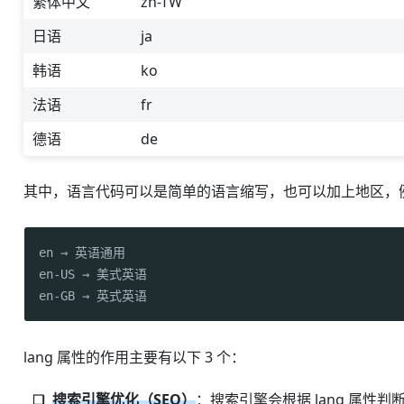
繁体中文
zh-TW
日语
ja
韩语
ko
法语
fr
德语
de
其中，语言代码可以是简单的语言缩写，也可以加上地区，
en → 英语通用

en-US → 美式英语

en-GB → 英式英语
lang 属性的作用主要有以下 3 个：
搜索引擎优化（SEO）
：搜索引擎会根据 lang 属