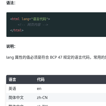
语法：
<
html
lang
=
"语言代码"
>
<!-- 网页内容 -->
</
html
>
说明：
lang 属性的值必须是符合 BCP 47 规定的语言代码，常用
语言
代码
英语
en
简体中文
zh-CN