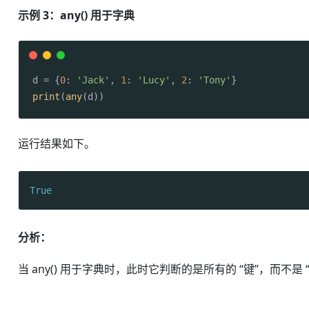
示例 3：any() 用于字典
d = {
0
: 
'Jack'
, 
1
: 
'Lucy'
, 
2
: 
'Tony'
print
(
any
(d))
运行结果如下。
True
分析：
当 any() 用于字典时，此时它判断的是所有的 “键”，而不是 