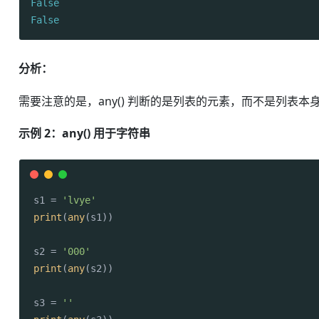
False
False
分析：
需要注意的是，any() 判断的是列表的元素，而不是列表本身。
示例 2：any() 用于字符串
s1 = 
'lvye'
print
(
any
(s1))

s2 = 
'000'
print
(
any
(s2))

s3 = 
''