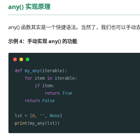
any() 实现原理
any() 函数其实是一个快捷语法。当然了，我们也可以手动去实
示例 4：手动实现 any() 的功能
def
my_any
(
iterable
):

for
 item 
in
 iterable:

if
 item:

return
True
return
False
lst = [
0
, 
''
, 
None
print
(my_any(lst))