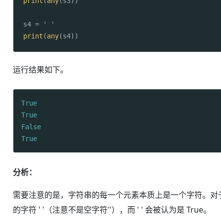
print
(
any
(s3))

s4 = 
' '
print
(
any
(s4))
运行结果如下。
True
True
False
True
分析：
需要注意的是，字符串的每一个元素本质上是一个字符。对于 s2 
的字符 ' '（注意不是空字符''），而 ' ' 会被认为是 True。