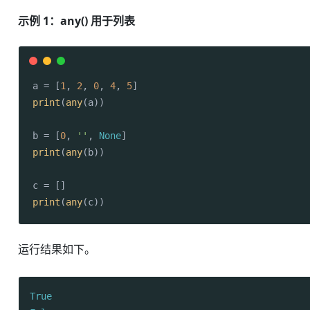
示例 1：any() 用于列表
a = [
1
, 
2
, 
0
, 
4
, 
5
print
(
any
(a))

b = [
0
, 
''
, 
None
print
(
any
(b))

print
(
any
(c))
运行结果如下。
True