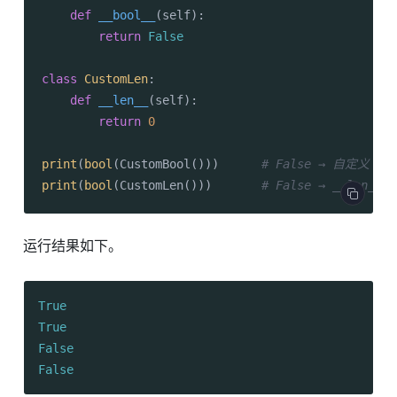
def
__bool__
(
self
):

return
False
class
CustomLen
:

def
__len__
(
self
):

return
0
print
(
bool
(CustomBool()))      
# False → 自定义 __b
print
(
bool
(CustomLen()))       
# False → __len__
运行结果如下。
True
True
False
False