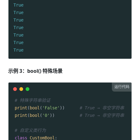
True
True
True
True
True
True
True
示例 3：bool() 特殊场景
运行代码
# 特殊字符串验证
print
(
bool
(
'False'
))      
# True → 非空字符串
print
(
bool
(
'0'
))          
# True → 非空字符串
# 自定义类行为
class
CustomBool
:
