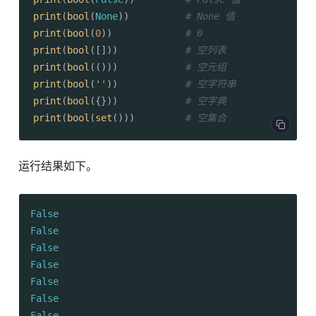
print
(
bool
(
None
))          
# None 值
print
(
bool
(
0
))             
# 0
print
(
bool
([]))            
# 空列表
print
(
bool
(()))            
# 空元组
print
(
bool
(
''
))            
# 空字符串
print
(
bool
({}))            
# 空字典
print
(
bool
(
set
()))         
# 空集合
运行结果如下。
False
False
False
False
False
False
False