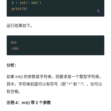
b = 
int
(
'-666'
print
(b)
运行结果如下。
666
-
666
分析：
如果 int() 的参数是字符串，则要求是一个整型字符串。
其中，字符串前面可以有符号（即 “+” 和 “-”），也可以
有空格。
示例 4：int() 带 2 个参数