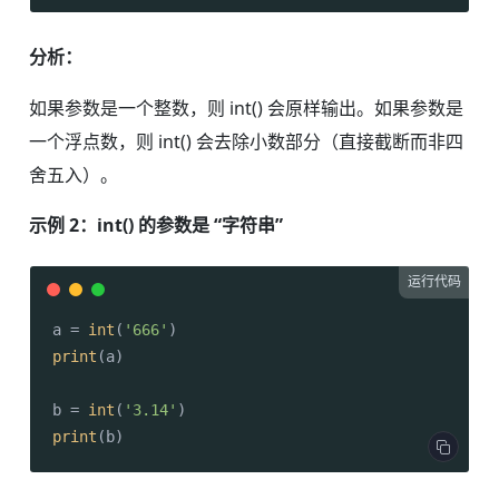
分析：
如果参数是一个整数，则 int() 会原样输出。如果参数是
一个浮点数，则 int() 会去除小数部分（直接截断而非四
舍五入）。
示例 2：int() 的参数是 “字符串”
运行代码
a = 
int
(
'666'
print
(a)

b = 
int
(
'3.14'
print
(b)