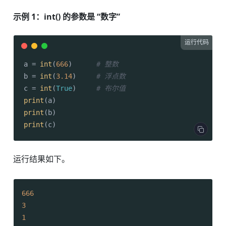
示例 1：int() 的参数是 “数字”
运行代码
a = 
int
(
666
)      
# 整数
b = 
int
(
3.14
)     
# 浮点数
c = 
int
(
True
)     
# 布尔值
print
print
print
(c)
运行结果如下。
666
3
1