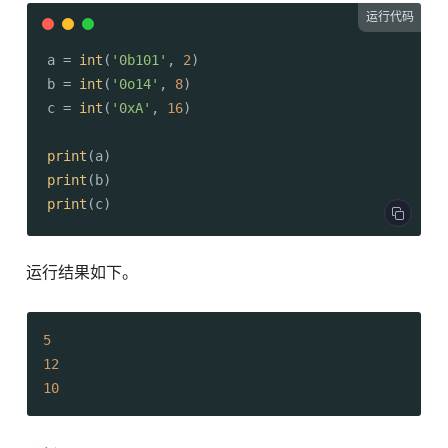
运行代码
a = 
int
(
'0b101'
, 
2
)

b = 
int
(
'0o14'
, 
8
)

c = 
int
(
'0xA'
, 
16
)

print
print
print
(c)
运行结果如下。
5
12
10