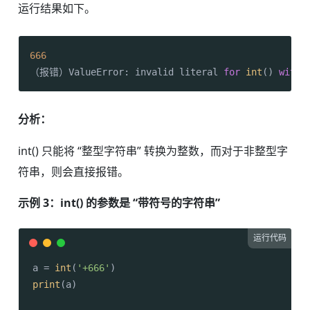
运行结果如下。
666
（报错）ValueError: invalid literal 
for
int
() 
with
 
分析：
int() 只能将 “整型字符串” 转换为整数，而对于非整型字
符串，则会直接报错。
示例 3：int() 的参数是 “带符号的字符串”
运行代码
a = 
int
(
'+666'
print
(a)
