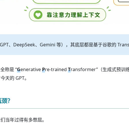
DeepSeek、Gemini 等），其底层都是基于谷歌的 Trans
全称是 “
G
enerative
P
re-trained
T
ransformer”（生成式预训
有今天的 GPT。
么瓶颈？
前辈们当年过得有多憋屈。