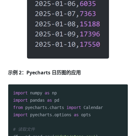
示例 2：Pyecharts 日历图的应用
import
 numpy 
as
import
 pandas 
as
from
 pyecharts.charts 
import
import
 pyecharts.options 
as
 opts

# 读取文件