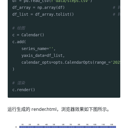
df = pd.read_csv(
r'data/steps.csv'
)

df_array = np.array(df)                     
# 转换
df_list = df_array.tolist()                 
# 转换
# 绘图
c = Calendar()

c.add(

    series_name=
''
,

    yaxis_data=df_list,

    calendar_opts=opts.CalendarOpts(range_=
'2025'
)

)

# 渲染
运行生成的 render.html，浏览器效果如下图所示。