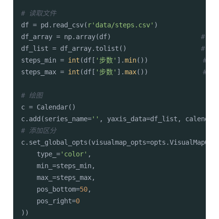
# 读取文件
df = pd.read_csv(
r'data/steps.csv'
)

df_array = np.array(df)                       
# 转
df_list = df_array.tolist()                   
# 转
steps_min = 
int
(df[
'步数'
].
min
())              
# 
steps_max = 
int
(df[
'步数'
].
max
())              
# 
# 绘图
c = Calendar()

c.add(series_name=
''
, yaxis_data=df_list, calendar
# 添加区分
c.set_global_opts(visualmap_opts=opts.VisualMapOpts
    type_=
'color'
,

    min_=steps_min,

    max_=steps_max,

    pos_bottom=
50
,

    pos_right=
0
))
