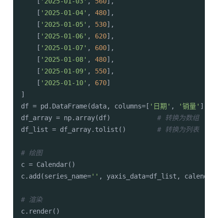
    [
'2025-01-03'
, 
560
],

    [
'2025-01-04'
, 
480
],

    [
'2025-01-05'
, 
530
],

    [
'2025-01-06'
, 
620
],

    [
'2025-01-07'
, 
600
],

    [
'2025-01-08'
, 
480
],

    [
'2025-01-09'
, 
550
],

    [
'2025-01-10'
, 
670
]

]

df = pd.DataFrame(data, columns=[
'日期'
, 
'销量'
])

df_array = np.array(df)            
# 转换为数组
df_list = df_array.tolist()        
# 转换为列表
# 绘图
c = Calendar()

c.add(series_name=
''
, yaxis_data=df_list, calendar
# 渲染