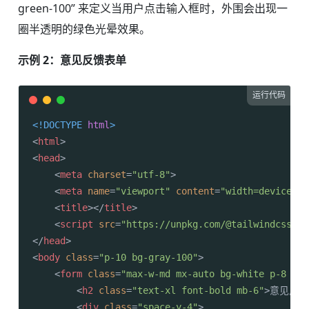
green-100” 来定义当用户点击输入框时，外围会出现一
圈半透明的绿色光晕效果。
示例 2：意见反馈表单
运行代码
<!DOCTYPE 
html
>
<
html
>
<
head
>
<
meta
charset
=
"utf-8"
>
<
meta
name
=
"viewport"
content
=
"width=device-wi
<
title
>
</
title
>
<
script
src
=
"https://unpkg.com/@tailwindcss/br
</
head
>
<
body
class
=
"p-10 bg-gray-100"
>
<
form
class
=
"max-w-md mx-auto bg-white p-8 rou
<
h2
class
=
"text-xl font-bold mb-6"
>
意见反馈
<
div
class
=
"space-y-4"
>