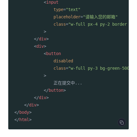
<
input
type
=
"text"
placeholder
=
"请输入您的邮箱"
class
=
"w-full px-4 py-2 border rou
            >
</
div
>
<
div
>
<
button
disabled
class
=
"w-full py-3 bg-green-500 te
            >
                正在提交中...

</
button
>
</
div
>
</
div
>
</
body
>
</
html
>