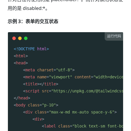
用的是 disabled:*。
示例 3：表单的交互状态
运行代码
<!DOCTYPE 
html
>
<
html
>
<
head
>
<
meta
charset
=
"utf-8"
>
<
meta
name
=
"viewport"
content
=
"width=device-wi
<
title
>
</
title
>
<
script
src
=
"https://unpkg.com/@tailwindcss/br
</
head
>
<
body
class
=
"p-10"
>
<
div
class
=
"max-w-md mx-auto space-y-6"
>
<
div
>
<
label
class
=
"block text-sm font-bold 