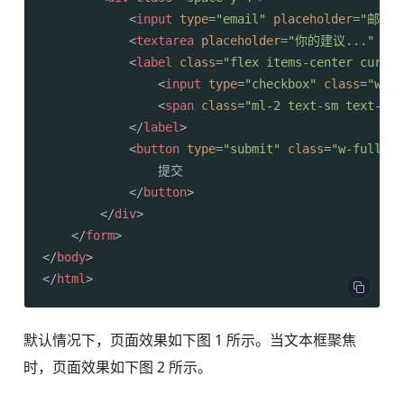
<
input
type
=
"email"
placeholder
=
"邮箱地
<
textarea
placeholder
=
"你的建议..."
row
<
label
class
=
"flex items-center cursor
<
input
type
=
"checkbox"
class
=
"w-4 
<
span
class
=
"ml-2 text-sm text-gra
</
label
>
<
button
type
=
"submit"
class
=
"w-full py
                提交

</
button
>
</
div
>
</
form
>
</
body
>
</
html
>
默认情况下，页面效果如下图 1 所示。当文本框聚焦
时，页面效果如下图 2 所示。