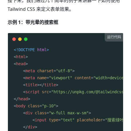
接下来，我们通过几个简单的例子来讲解一下如何使用
Tailwind CSS 来定义表单效果。
示例 1：带光晕的搜索框
运行代码
<!DOCTYPE 
html
>
<
html
>
<
head
>
<
meta
charset
=
"utf-8"
>
<
meta
name
=
"viewport"
content
=
"width=device-wi
<
title
>
</
title
>
<
script
src
=
"https://unpkg.com/@tailwindcss/br
</
head
>
<
body
class
=
"p-10"
>
<
div
class
=
"w-full max-w-sm"
>
<
input
type
=
"text"
placeholder
=
"搜索绿叶网..
</
div
>