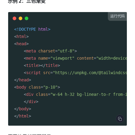
示例 2：三色渐变
运行代码
<!DOCTYPE 
html
>
<
html
>
<
head
>
<
meta
charset
=
"utf-8"
>
<
meta
name
=
"viewport"
content
=
"width=device-wi
<
title
>
</
title
>
<
script
src
=
"https://unpkg.com/@tailwindcss/br
</
head
>
<
body
class
=
"p-10"
>
<
div
class
=
"w-64 h-32 bg-linear-to-r from-indi
</
div
>
</
body
>
</
html
>