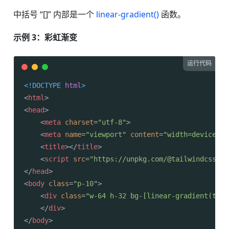
中括号 “[]” 内部是一个
linear-gradient()
函数。
示例 3：彩虹渐变
运行代码
<!DOCTYPE 
html
>
<
html
>
<
head
>
<
meta
charset
=
"utf-8"
>
<
meta
name
=
"viewport"
content
=
"width=device-wi
<
title
>
</
title
>
<
script
src
=
"https://unpkg.com/@tailwindcss/br
</
head
>
<
body
class
=
"p-10"
>
<
div
class
=
"w-64 h-32 bg-[linear-gradient(to_r
</
div
>
</
body
>