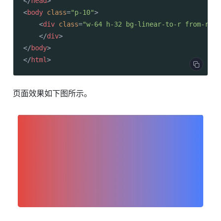
</
head
>
<
body
class
=
"p-10"
>
<
div
class
=
"w-64 h-32 bg-linear-to-r from-red-
</
div
>
</
body
>
</
html
>
页面效果如下图所示。