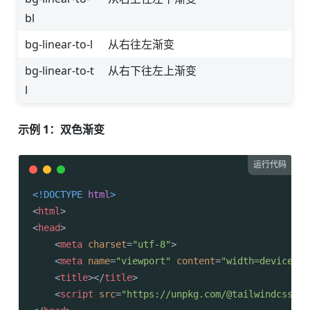
bl
bg-linear-to-l
从右往左渐变
bg-linear-to-t
从右下往左上渐变
l
示例 1：双色渐变
运行代码
<!DOCTYPE 
html
>
<
html
>
<
head
>
<
meta
charset
=
"utf-8"
>
<
meta
name
=
"viewport"
content
=
"width=device-wi
<
title
>
</
title
>
<
script
src
=
"https://unpkg.com/@tailwindcss/br