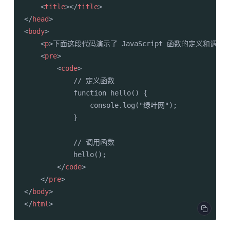
<
title
>
</
title
>
</
head
>
<
body
>
<
p
>
下面这段代码演示了 JavaScript 函数的定义和调用
<
pre
>
<
code
>
            // 定义函数

            function hello() {

                console.log("绿叶网");

            }

            // 调用函数

            hello();

</
code
>
</
pre
>
</
body
>
</
html
>