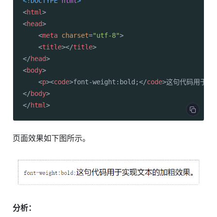
<!DOCTYPE 
html
>
<
html
>
<
head
>
<
meta
charset
=
"utf-8"
>
<
title
>
</
title
>
</
head
>
<
body
>
<
p
>
<
code
>
font-weight:bold;
</
code
>
这句代码用于实
</
body
>
</
html
>
页面效果如下图所示。
分析：