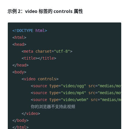
示例 2：video 标签的 controls 属性
<!DOCTYPE 
html
>
<
html
>
<
head
>
<
meta
charset
=
"utf-8"
>
<
title
>
</
title
>
</
head
>
<
body
>
<
video
controls
>
<
source
type
=
"video/ogg"
src
=
"medias/movie
<
source
type
=
"video/mp4"
src
=
"medias/movie
<
source
type
=
"video/webm"
src
=
"medias/movi
        你的浏览器不支持此视频

</
video
>
</
body
>
</
html
>