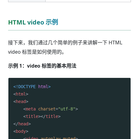
HTML video 示例
接下来，我们通过几个简单的例子来讲解一下 HTML
video 标签是如何使用的。
示例 1：video 标签的基本用法
<!DOCTYPE 
html
>
<
html
>
<
head
>
<
meta
charset
=
"utf-8"
>
<
title
>
</
title
>
</
head
>
<
body
>
<
video
autoplay
muted
>