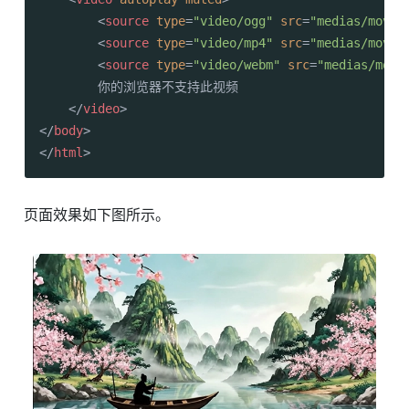
<
source
type
=
"video/ogg"
src
=
"medias/movie
<
source
type
=
"video/mp4"
src
=
"medias/movie
<
source
type
=
"video/webm"
src
=
"medias/movi
        你的浏览器不支持此视频

</
video
>
</
body
>
</
html
>
页面效果如下图所示。