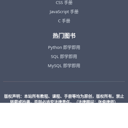
CSS 手册
JavaScript 手册
C 手册
热门图书
Python 即学即用
SQL 即学即用
MySQL 即学即用
版权声明：本站所有教程、课程、手册等均为原创，版权所有。禁止
转载或抄袭，否则必追究法律责任。（法律顾问：张俊律师）
增值电信业务经营许可证：粤B2-20260134
粤ICP备2025501889号-1