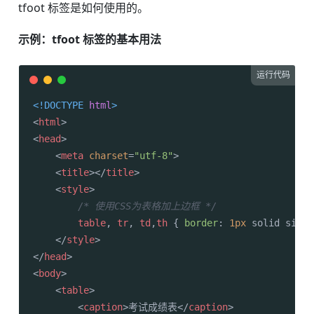
tfoot 标签是如何使用的。
示例：tfoot 标签的基本用法
运行代码
<!DOCTYPE 
html
>
<
html
>
<
head
>
<
meta
charset
=
"utf-8"
>
<
title
>
</
title
>
<
style
>
/* 使用CSS为表格加上边框 */
table
, 
tr
, 
td
,
th
 { 
border
: 
1px
 solid silve
</
style
>
</
head
>
<
body
>
<
table
>
<
caption
>
考试成绩表
</
caption
>