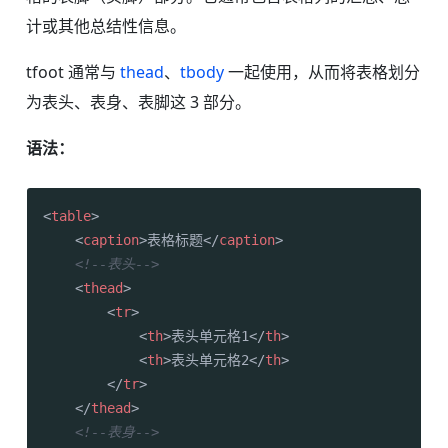
计或其他总结性信息。
tfoot 通常与
thead
、
tbody
一起使用，从而将表格划分
为表头、表身、表脚这 3 部分。
语法：
<
table
>
<
caption
>
表格标题
</
caption
>
<!--表头-->
<
thead
>
<
tr
>
<
th
>
表头单元格1
</
th
>
<
th
>
表头单元格2
</
th
>
</
tr
>
</
thead
>
<!--表身-->