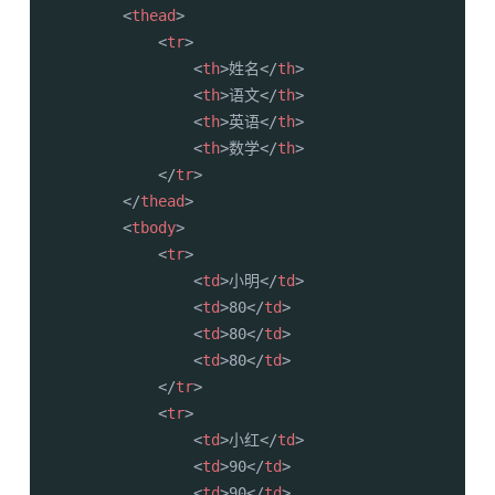
<
thead
>
<
tr
>
<
th
>
姓名
</
th
>
<
th
>
语文
</
th
>
<
th
>
英语
</
th
>
<
th
>
数学
</
th
>
</
tr
>
</
thead
>
<
tbody
>
<
tr
>
<
td
>
小明
</
td
>
<
td
>
80
</
td
>
<
td
>
80
</
td
>
<
td
>
80
</
td
>
</
tr
>
<
tr
>
<
td
>
小红
</
td
>
<
td
>
90
</
td
>
<
td
>
90
</
td
>