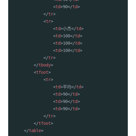
<
td
>
90
</
td
>
</
tr
>
<
tr
>
<
td
>
小杰
</
td
>
<
td
>
100
</
td
>
<
td
>
100
</
td
>
<
td
>
100
</
td
>
</
tr
>
</
tbody
>
<
tfoot
>
<
tr
>
<
td
>
平均
</
td
>
<
td
>
90
</
td
>
<
td
>
90
</
td
>
<
td
>
90
</
td
>
</
tr
>
</
tfoot
>
</
table
>