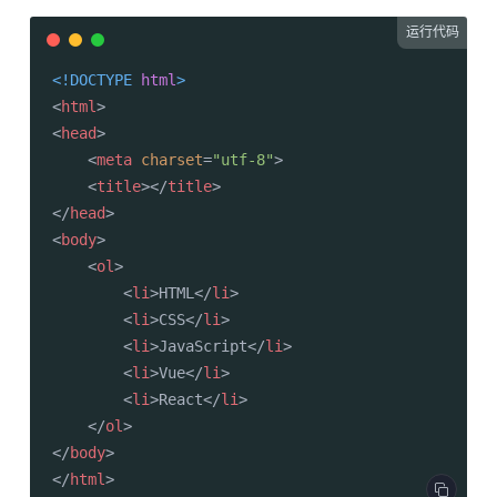
运行代码
<!DOCTYPE 
html
>
<
html
>
<
head
>
<
meta
charset
=
"utf-8"
>
<
title
>
</
title
>
</
head
>
<
body
>
<
ol
>
<
li
>
HTML
</
li
>
<
li
>
CSS
</
li
>
<
li
>
JavaScript
</
li
>
<
li
>
Vue
</
li
>
<
li
>
React
</
li
>
</
ol
>
</
body
>
</
html
>