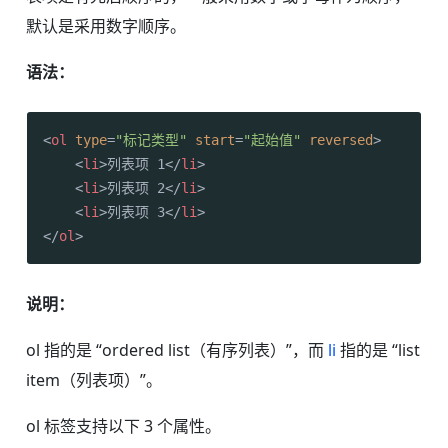
默认是采用数字顺序。
语法：
<
ol
type
=
"标记类型"
start
=
"起始值"
reversed
>
<
li
>
列表项 1
</
li
>
<
li
>
列表项 2
</
li
>
<
li
>
列表项 3
</
li
>
</
ol
>
说明：
ol 指的是 “ordered list（有序列表）”，而
li
指的是 “list
item（列表项）”。
ol 标签支持以下 3 个属性。