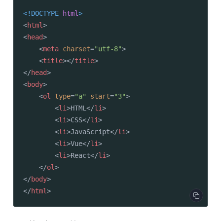
<!DOCTYPE 
html
>
<
html
>
<
head
>
<
meta
charset
=
"utf-8"
>
<
title
>
</
title
>
</
head
>
<
body
>
<
ol
type
=
"a"
start
=
"3"
>
<
li
>
HTML
</
li
>
<
li
>
CSS
</
li
>
<
li
>
JavaScript
</
li
>
<
li
>
Vue
</
li
>
<
li
>
React
</
li
>
</
ol
>
</
body
>
</
html
>