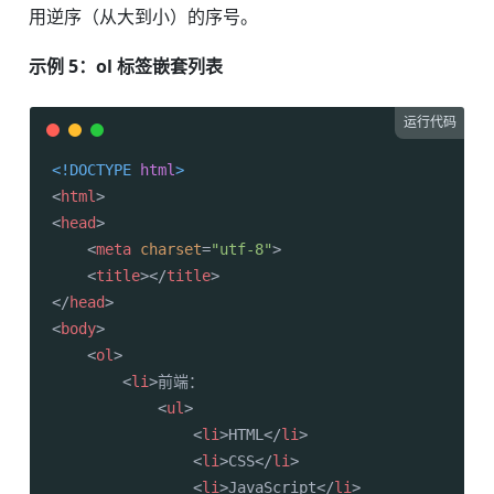
用逆序（从大到小）的序号。
示例 5：ol 标签嵌套列表
运行代码
<!DOCTYPE 
html
>
<
html
>
<
head
>
<
meta
charset
=
"utf-8"
>
<
title
>
</
title
>
</
head
>
<
body
>
<
ol
>
<
li
>
前端：

<
ul
>
<
li
>
HTML
</
li
>
<
li
>
CSS
</
li
>
<
li
>
JavaScript
</
li
>