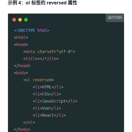
示例 4：ol 标签的 reversed 属性
运行代码
<!DOCTYPE 
html
>
<
html
>
<
head
>
<
meta
charset
=
"utf-8"
>
<
title
>
</
title
>
</
head
>
<
body
>
<
ol
reversed
>
<
li
>
HTML
</
li
>
<
li
>
CSS
</
li
>
<
li
>
JavaScript
</
li
>
<
li
>
Vue
</
li
>
<
li
>
React
</
li
>
</
ol
>
</
body
>