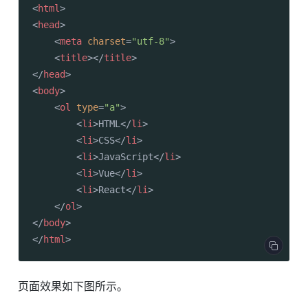
<
html
>
<
head
>
<
meta
charset
=
"utf-8"
>
<
title
>
</
title
>
</
head
>
<
body
>
<
ol
type
=
"a"
>
<
li
>
HTML
</
li
>
<
li
>
CSS
</
li
>
<
li
>
JavaScript
</
li
>
<
li
>
Vue
</
li
>
<
li
>
React
</
li
>
</
ol
>
</
body
>
</
html
>
页面效果如下图所示。