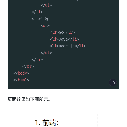
</
ul
>
</
li
>
<
li
>
后端：

<
ul
>
<
li
>
Go
</
li
>
<
li
>
Java
</
li
>
<
li
>
Node.js
</
li
>
</
ul
>
</
li
>
</
ol
>
</
body
>
</
html
>
页面效果如下图所示。