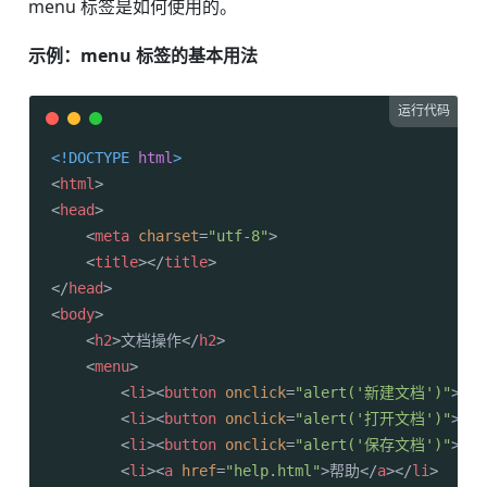
menu 标签是如何使用的。
示例：menu 标签的基本用法
运行代码
<!DOCTYPE 
html
>
<
html
>
<
head
>
<
meta
charset
=
"utf-8"
>
<
title
>
</
title
>
</
head
>
<
body
>
<
h2
>
文档操作
</
h2
>
<
menu
>
<
li
>
<
button
onclick
=
"alert('新建文档')"
>
新
<
li
>
<
button
onclick
=
"alert('打开文档')"
>
打
<
li
>
<
button
onclick
=
"alert('保存文档')"
>
保
<
li
>
<
a
href
=
"help.html"
>
帮助
</
a
>
</
li
>