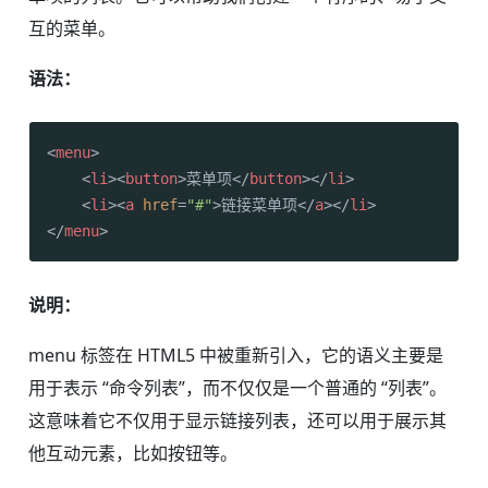
互的菜单。
语法：
<
menu
>
<
li
>
<
button
>
菜单项
</
button
>
</
li
>
<
li
>
<
a
href
=
"#"
>
链接菜单项
</
a
>
</
li
>
</
menu
>
说明：
menu 标签在 HTML5 中被重新引入，它的语义主要是
用于表示 “命令列表”，而不仅仅是一个普通的 “列表”。
这意味着它不仅用于显示链接列表，还可以用于展示其
他互动元素，比如按钮等。