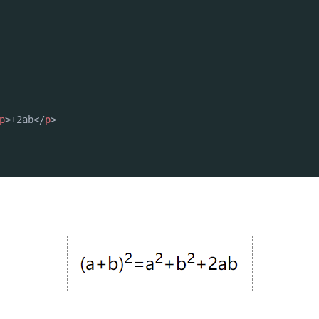
p
>
+2ab
</
p
>