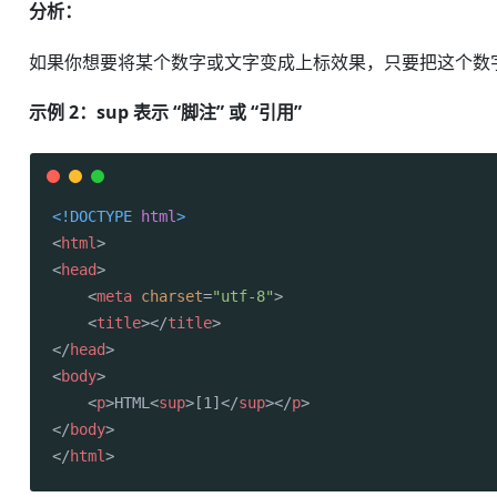
分析：
如果你想要将某个数字或文字变成上标效果，只要把这个数字或文
示例 2：sup 表示 “脚注” 或 “引用”
<!DOCTYPE 
html
>
<
html
>
<
head
>
<
meta
charset
=
"utf-8"
>
<
title
>
</
title
>
</
head
>
<
body
>
<
p
>
HTML
<
sup
>
[1]
</
sup
>
</
p
>
</
body
>
</
html
>