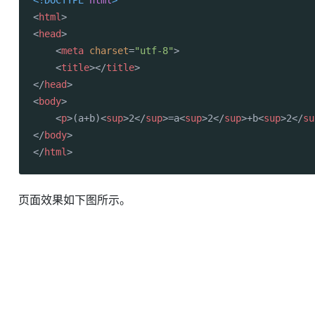
<!DOCTYPE 
html
>
<
html
>
<
head
>
<
meta
charset
=
"utf-8"
>
<
title
>
</
title
>
</
head
>
<
body
>
<
p
>
(a+b)
<
sup
>
2
</
sup
>
=a
<
sup
>
2
</
sup
>
+b
<
sup
>
2
</
su
</
body
>
</
html
>
页面效果如下图所示。