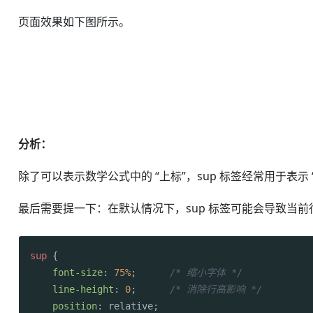
页面效果如下图所示。
分析：
除了可以表示数学公式中的 “上标”，sup 标签经常用于表示 “脚
最后需要提一下：在默认情况下，sup 标签可能会导致当前行
sup
 {

font-size
: 
75%
;      
/* 缩小字体 */
line-height
: 
0
;      
/* 消除行高影响 */
position
: relative; 
