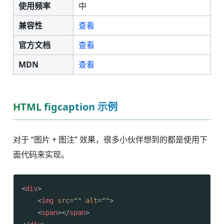
使用频率
中
兼容性
查看
官方文档
查看
MDN
查看
HTML figcaption 示例
对于 “图片 + 图注” 效果，很多小伙伴想到的都是使用下
面代码来实现。
<
div
>
<
img
src
=
""
alt
=
""
>
<
span
>
</
span
>