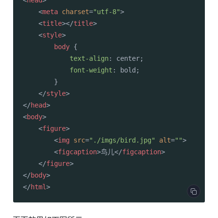
<
head
>
<
meta
charset
=
"utf-8"
>
<
title
>
</
title
>
<
style
>
body
 {

text-align
: center;

font-weight
: bold;

        }

</
style
>
</
head
>
<
body
>
<
figure
>
<
img
src
=
"./imgs/bird.jpg"
alt
=
""
>
<
figcaption
>
鸟儿
</
figcaption
>
</
figure
>
</
body
>
</
html
>