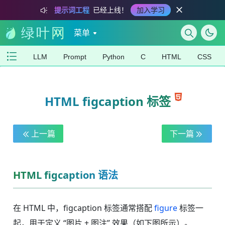
提示词工程
已经上线！
加入学习
菜单
LLM
Prompt
Python
C
HTML
CSS
HTML figcaption 标签
上一篇
下一篇
HTML figcaption 语法
在 HTML 中，figcaption 标签通常搭配
figure
标签一
起，用于定义 “图片 + 图注” 效果（如下图所示）。