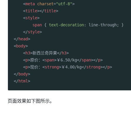
<
meta
charset
=
"utf-8"
>
<
title
>
</
title
>
<
style
>
span
 { 
text-decoration
: line-through; }

</
style
>
</
head
>
<
body
>
<
h3
>
新西兰奇异果
</
h3
>
<
p
>
原价：
<
span
>
￥6.50/kg
</
span
>
</
p
>
<
p
>
现价：
<
strong
>
￥4.00/kg
</
strong
>
</
p
>
</
body
>
</
html
>
页面效果如下图所示。