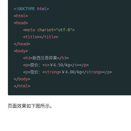
<!DOCTYPE 
html
>
<
html
>
<
head
>
<
meta
charset
=
"utf-8"
>
<
title
>
</
title
>
</
head
>
<
body
>
<
h3
>
新西兰奇异果
</
h3
>
<
p
>
原价：
<
s
>
￥6.50/kg
</
s
>
</
p
>
<
p
>
现价：
<
strong
>
￥4.00/kg
</
strong
>
</
p
>
</
body
>
</
html
>
页面效果如下图所示。