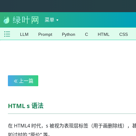
菜单
LLM
Prompt
Python
C
HTML
CSS
上一篇
HTML s 语法
在 HTML4 时代，s 被视为表现层标签（用于画删除线），
如过时的 “原价” 等。