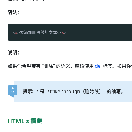
语法：
<
s
>
要添加删除线的文本
</
s
>
说明：
如果你希望带有 “删除” 的语义，应该使用
del
标签。如果你希
提示:
s 是 “strike-through（删除线）” 的缩写。
HTML s 摘要