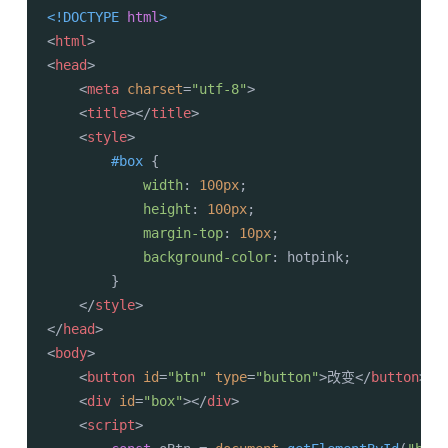
<!DOCTYPE 
html
>
<
html
>
<
head
>
<
meta
charset
=
"utf-8"
>
<
title
>
</
title
>
<
style
>
#box
 {

width
: 
100px
;

height
: 
100px
;

margin-top
: 
10px
;

background-color
: hotpink;

        }

</
style
>
</
head
>
<
body
>
<
button
id
=
"btn"
type
=
"button"
>
改变
</
button
>
<
div
id
=
"box"
>
</
div
>
<
script
>