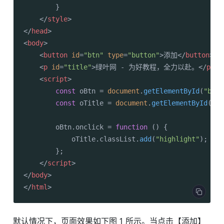
        }

</
style
>
</
head
>
<
body
>
<
button
id
=
"btn"
type
=
"button"
>
添加
</
button
>
<
p
id
=
"title"
>
绿叶网 - 为好教程，全力以赴。
</
p
>
<
script
>
const
 oBtn = 
document
.
getElementById
(
"btn"
const
 oTitle = 
document
.
getElementById
(
"ti
        oBtn.
onclick
 = 
function
 (
) {

            oTitle.
classList
.
add
(
"highlight"
);

        };

</
script
>
</
body
>
</
html
>
默认情况下，页面效果如下图 1 所示。当点击【添加】