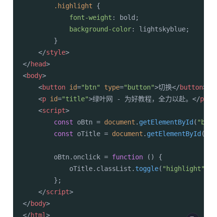
.highlight
 {

font-weight
: bold;

background-color
: lightskyblue;

        }

</
style
>
</
head
>
<
body
>
<
button
id
=
"btn"
type
=
"button"
>
切换
</
button
>
<
p
id
=
"title"
>
绿叶网 - 为好教程，全力以赴。
</
p
>
<
script
>
const
 oBtn = 
document
.
getElementById
(
"btn"
const
 oTitle = 
document
.
getElementById
(
"ti
        oBtn.
onclick
 = 
function
 (
) {

            oTitle.
classList
.
toggle
(
"highlight"
);

        };

</
script
>
</
body
>
</
html
>