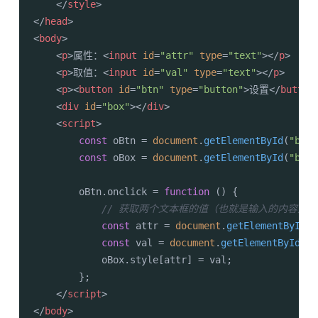
</
style
>
</
head
>
<
body
>
<
p
>
属性：
<
input
id
=
"attr"
type
=
"text"
>
</
p
>
<
p
>
取值：
<
input
id
=
"val"
type
=
"text"
>
</
p
>
<
p
>
<
button
id
=
"btn"
type
=
"button"
>
设置
</
button
<
div
id
=
"box"
>
</
div
>
<
script
>
const
 oBtn = 
document
.
getElementById
(
"btn"
const
 oBox = 
document
.
getElementById
(
"box"
        oBtn.
onclick
 = 
function
 (
) {

// 获取两个文本框的值（也就是输入的内容）
const
 attr = 
document
.
getElementById
(
"
const
 val = 
document
.
getElementById
(
"v
            oBox.
style
[attr] = val;

        };

</
script
>
</
body
>