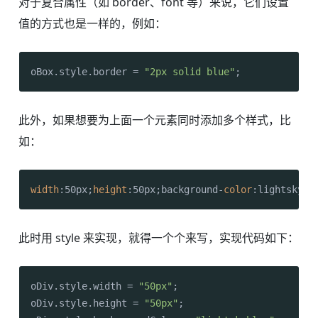
对于复合属性（如 border、font 等）来说，它们设置
值的方式也是一样的，例如：
oBox.
style
.
border
 = 
"2px solid blue"
;
此外，如果想要为上面一个元素同时添加多个样式，比
如：
width
:50px;
height
:50px;background-
color
:lightskybl
此时用 style 来实现，就得一个个来写，实现代码如下：
oDiv.
style
.
width
 = 
"50px"
;

oDiv.
style
.
height
 = 
"50px"
;
