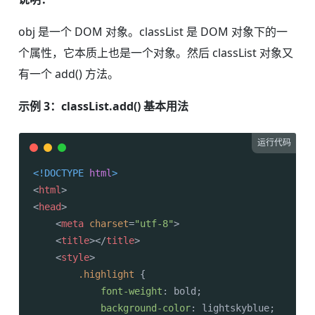
obj 是一个 DOM 对象。classList 是 DOM 对象下的一
个属性，它本质上也是一个对象。然后 classList 对象又
有一个 add() 方法。
示例 3：classList.add() 基本用法
运行代码
<!DOCTYPE 
html
>
<
html
>
<
head
>
<
meta
charset
=
"utf-8"
>
<
title
>
</
title
>
<
style
>
.highlight
 {

font-weight
: bold;

background-color
: lightskyblue;
