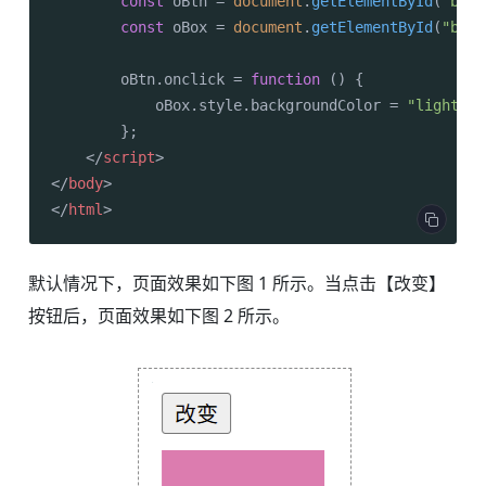
const
 oBtn = 
document
.
getElementById
(
"btn"
const
 oBox = 
document
.
getElementById
(
"box"
        oBtn.
onclick
 = 
function
 (
) {

            oBox.
style
.
backgroundColor
 = 
"lightsky
        };

</
script
>
</
body
>
</
html
>
默认情况下，页面效果如下图 1 所示。当点击【改变】
按钮后，页面效果如下图 2 所示。