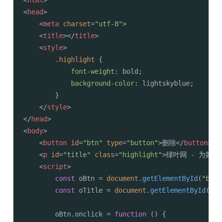
<
head
>
<
meta
charset
=
"utf-8"
>
<
title
>
</
title
>
<
style
>
.highlight
 {

font-weight
: bold;

background-color
: lightskyblue;

        }

</
style
>
</
head
>
<
body
>
<
button
id
=
"btn"
type
=
"button"
>
删除
</
button
>
<
p
id
=
"title"
class
=
"highlight"
>
绿叶网 - 为好
<
script
>
const
 oBtn = 
document
.
getElementById
(
"btn"
const
 oTitle = 
document
.
getElementById
(
"ti
        oBtn.
onclick
 = 
function
 (
) {
