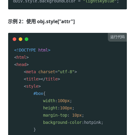
oDiv.
style
.
backgroundColor
 = 
"lightskyblue"
;
示例 2：使用 obj.style["attr"]
运行代码
<!DOCTYPE 
html
>
<
html
>
<
head
>
<
meta
charset
=
"utf-8"
>
<
title
>
</
title
>
<
style
>
#box
{

width
:
100px
;

height
:
100px
;

margin-top
: 
10px
;

background-color
:hotpink;

        }
