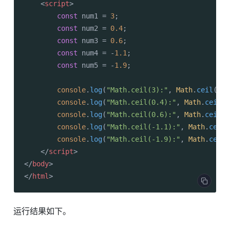
<
script
>
const
 num1 = 
3
;

const
 num2 = 
0.4
;

const
 num3 = 
0.6
;

const
 num4 = -
1.1
;

const
 num5 = -
1.9
;

console
.
log
(
"Math.ceil(3):"
, 
Math
.
ceil
(num
console
.
log
(
"Math.ceil(0.4):"
, 
Math
.
ceil
(n
console
.
log
(
"Math.ceil(0.6):"
, 
Math
.
ceil
(n
console
.
log
(
"Math.ceil(-1.1):"
, 
Math
.
ceil
(
console
.
log
(
"Math.ceil(-1.9):"
, 
Math
.
ceil
(
</
script
>
</
body
>
</
html
>
运行结果如下。