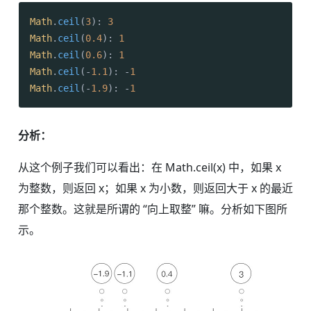
Math
.
ceil
(
3
): 
3
Math
.
ceil
(
0.4
): 
1
Math
.
ceil
(
0.6
): 
1
Math
.
ceil
(-
1.1
): -
1
Math
.
ceil
(-
1.9
): -
1
分析：
从这个例子我们可以看出：在 Math.ceil(x) 中，如果 x
为整数，则返回 x；如果 x 为小数，则返回大于 x 的最近
那个整数。这就是所谓的 “向上取整” 嘛。分析如下图所
示。