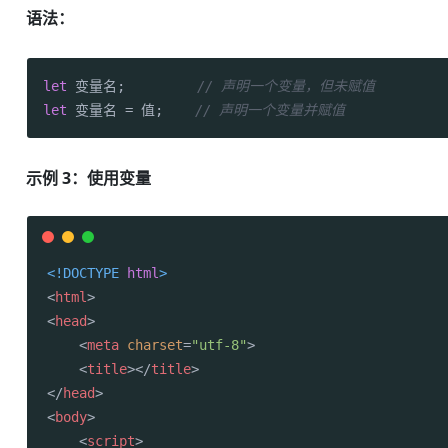
语法：
let
 变量名;         
// 声明一个变量，但未赋值
let
 变量名 = 值;    
// 声明一个变量并赋值
示例 3：使用变量
<!DOCTYPE 
html
>
<
html
>
<
head
>
<
meta
charset
=
"utf-8"
>
<
title
>
</
title
>
</
head
>
<
body
>
<
script
>