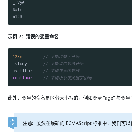
_lvye

$str

n123
示例 2：错误的变量命名
123n
// 不能以数字开头
-study       
// 不能以中划线开头
my-title     
// 不能包含中划线
continue
// 不能跟系统关键字相同
此外，变量的命名是区分大小写的，例如变量 “age” 与变量 “Ag
注意:
虽然在最新的 ECMAScript 标准中，