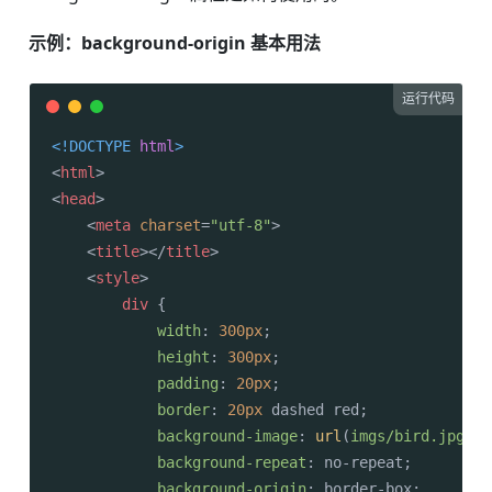
示例：background-origin 基本用法
运行代码
<!DOCTYPE 
html
>
<
html
>
<
head
>
<
meta
charset
=
"utf-8"
>
<
title
>
</
title
>
<
style
>
div
 {

width
: 
300px
;

height
: 
300px
;

padding
: 
20px
;

border
: 
20px
 dashed red;

background-image
: 
url
(
imgs/bird.jpg
);

background-repeat
: no-repeat;

background-origin
: border-box;
