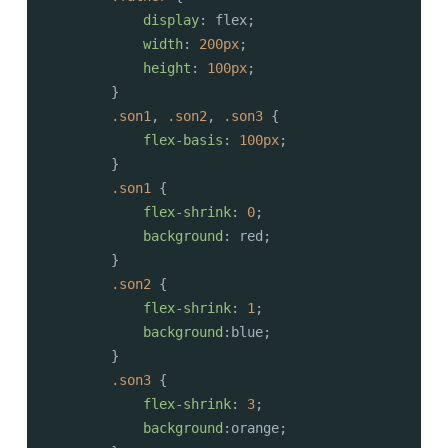
display
: flex;

width
: 
200px
;

height
: 
100px
;

        }

.son1
, 
.son2
, 
.son3
 {

flex-basis
: 
100px
;

        }

.son1
 {

flex-shrink
: 
0
;

background
: red;

        }

.son2
 {

flex-shrink
: 
1
;

background
:blue;

        }

.son3
 {

flex-shrink
: 
3
;

background
:orange;
