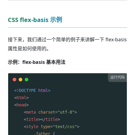
CSS flex-basis 示例
接下来，我们通过一个简单的例子来讲解一下 flex-basis
属性是如何使用的。
示例：flex-basis 基本用法
运行代码
<!DOCTYPE 
html
>
<
html
>
<
head
>
<
meta
charset
=
"utf-8"
>
<
title
>
</
title
>
<
style
type
=
"text/css"
>
.father
 {
