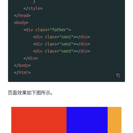
        }

</
style
>
</
head
>
<
body
>
<
div
class
=
"father"
>
<
div
class
=
"son1"
>
</
div
>
<
div
class
=
"son2"
>
</
div
>
<
div
class
=
"son3"
>
</
div
>
</
div
>
</
body
>
</
html
>
页面效果如下图所示。