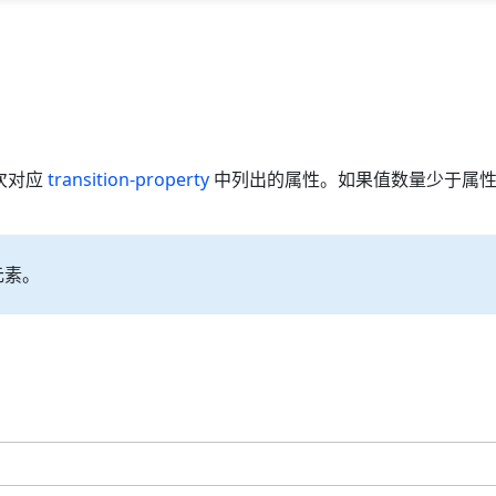
会依次对应
transition-property
中列出的属性。如果值数量少于属性数
有元素。