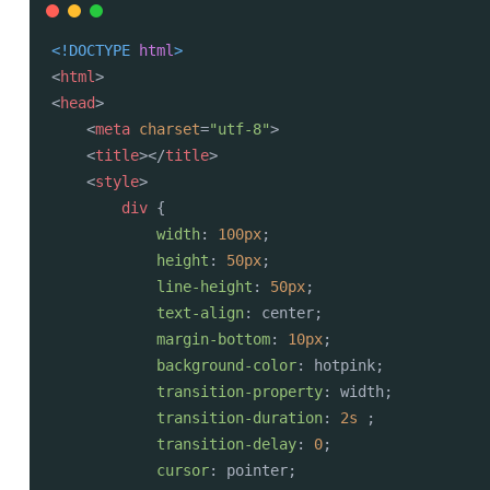
<!DOCTYPE 
html
>
<
html
>
<
head
>
<
meta
charset
=
"utf-8"
>
<
title
>
</
title
>
<
style
>
div
 {

width
: 
100px
;

height
: 
50px
;

line-height
: 
50px
;

text-align
: center;

margin-bottom
: 
10px
;

background-color
: hotpink;

transition-property
: width;

transition-duration
: 
2s
 ; 

transition-delay
: 
0
;

cursor
: pointer;
