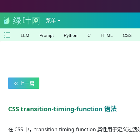
菜单
LLM
Prompt
Python
C
HTML
CSS
上一篇
CSS transition-timing-function 语法
在 CSS 中，transition-timing-function 