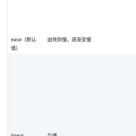
ease（默认
由快到慢，逐渐变慢
值）
linear
匀速