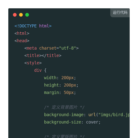
运行代码
<!DOCTYPE 
html
>
<
html
>
<
head
>
<
meta
charset
=
"utf-8"
>
<
title
>
</
title
>
<
style
>
div
 {

width
: 
200px
;

height
: 
200px
;

margin
: 
50px
;

/* 定义背景图片 */
background-image
: 
url
(
"imgs/bird.jpg"
)
background-size
: cover;

/* 定义蒙版图片 */