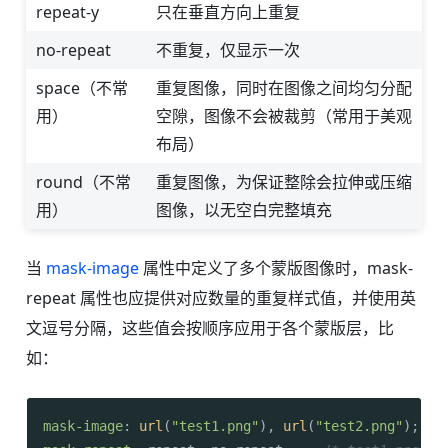
repeat-y
只在垂直方向上重复
no-repeat
不重复，仅显示一次
space（不常
重复图像，同时在图像之间均匀分配
用）
空隙，图像不会被裁剪（常用于美观
布局）
round（不常
重复图像，为保证整除会拉伸或压缩
用）
图像，以无空白完整填充
当
mask-image
属性中定义了多个蒙版图像时，mask-
repeat 属性也应提供对应数量的重复样式值，并使用英
文逗号分隔，这些值会按顺序应用于各个蒙版层，比
如：
mask-image
: 
url
(
"test1.png"
), 
url
(
"test2.png"