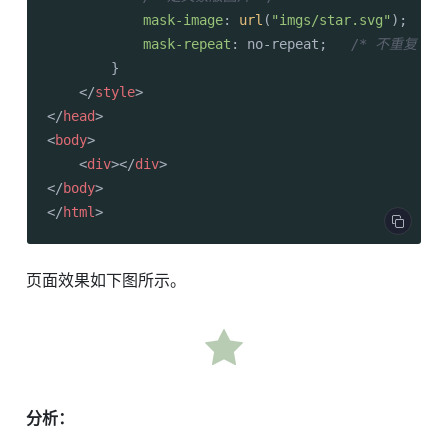
mask-image
: 
url
(
"imgs/star.svg"
);

mask-repeat
: no-repeat;   
/* 不重复 */
        }

</
style
>
</
head
>
<
body
>
<
div
>
</
div
>
</
body
>
</
html
>
页面效果如下图所示。
分析：