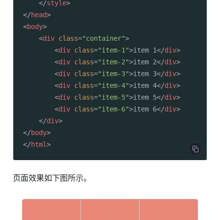
</
style
>
</
head
>
<
body
>
<
div
class
=
"container"
>
<
div
class
=
"item-1"
>
item 1
</
div
>
<
div
class
=
"item-2"
>
item 2
</
div
>
<
div
class
=
"item-3"
>
item 3
</
div
>
<
div
class
=
"item-4"
>
item 4
</
div
>
<
div
class
=
"item-5"
>
item 5
</
div
>
<
div
class
=
"item-6"
>
item 6
</
div
>
</
div
>
</
body
>
</
html
>
页面效果如下图所示。