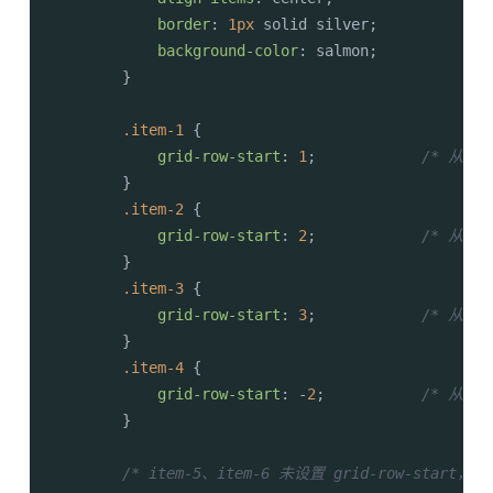
border
: 
1px
 solid silver;

background-color
: salmon;

        }

.item-1
 { 

grid-row-start
: 
1
;            
/* 从第 
        }

.item-2
 { 

grid-row-start
: 
2
;            
/* 从第 
        }

.item-3
 { 

grid-row-start
: 
3
;            
/* 从第 
        }

.item-4
 { 

grid-row-start
: -
2
;           
/* 从倒数
        }

/* item-5、item-6 未设置 grid-row-sta