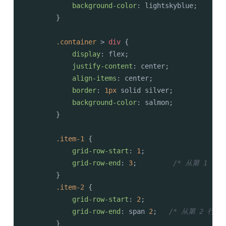
background-color
: lightskyblue;

        }

.container
 > 
div
 {

display
: flex;

justify-content
: center;

align-items
: center;

border
: 
1px
 solid silver;

background-color
: salmon;

        }

.item-1
 { 

grid-row-start
: 
1
; 

grid-row-end
: 
3
;         
/* 从第 1 行
        }

.item-2
 { 

grid-row-start
: 
2
; 

grid-row-end
: span 
2
;   
/* 从第 2 行线
        }
