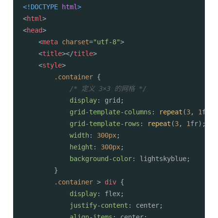
<!DOCTYPE 
html
>
<
html
>
<
head
>
<
meta
charset
=
"utf-8"
>
<
title
>
</
title
>
<
style
>
.container
 {

/* 定义 3×3 的网格 */
display
: grid;

grid-template-columns
: 
repeat
(
3
, 
1
fr);

grid-template-rows
: 
repeat
(
3
, 
1
fr);

width
: 
300px
;

height
: 
300px
;

background-color
: lightskyblue;

        }

.container
 > 
div
 {

display
: flex;

justify-content
: center;

align-items
: center;
