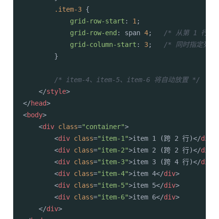
.item-3
 { 

grid-row-start
: 
1
; 

grid-row-end
: span 
4
;   
/* 从第 1 行
grid-column-start
: 
3
;   
/* 同时指定列，
        }

/* item-4、item-5、item-6 将自动放置 */
</
style
>
</
head
>
<
body
>
<
div
class
=
"container"
>
<
div
class
=
"item-1"
>
item 1 (跨 2 行)
</
div
>
<
div
class
=
"item-2"
>
item 2 (跨 2 行)
</
div
>
<
div
class
=
"item-3"
>
item 3 (跨 4 行)
</
div
>
<
div
class
=
"item-4"
>
item 4
</
div
>
<
div
class
=
"item-5"
>
item 5
</
div
>
<
div
class
=
"item-6"
>
item 6
</
div
>
</
div
>