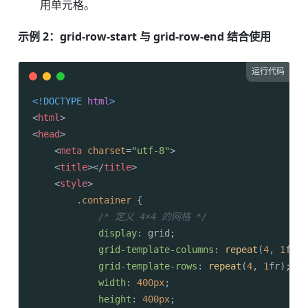
用单元格。
示例 2：grid-row-start 与 grid-row-end 结合使用
运行代码
<!DOCTYPE 
html
>
<
html
>
<
head
>
<
meta
charset
=
"utf-8"
>
<
title
>
</
title
>
<
style
>
.container
 {

/* 定义 4×4 的网格 */
display
: grid;

grid-template-columns
: 
repeat
(
4
, 
1
fr);

grid-template-rows
: 
repeat
(
4
, 
1
fr);

width
: 
400px
;

height
: 
400px
;
