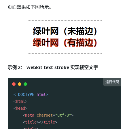
页面效果如下图所示。
示例 2：-webkit-text-stroke 实现镂空文字
运行代码
<!DOCTYPE 
html
>
<
html
>
<
head
>
<
meta
charset
=
"utf-8"
>
<
title
>
</
title
>