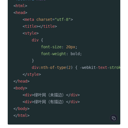
<
html
>
<
head
>
<
meta
charset
=
"utf-8"
>
<
title
>
</
title
>
<
style
>
div
 {

font-size
: 
20px
;

font-weight
: bold;

        }

div
:nth-of-type
(
2
) { -webkit-
text
-
stroke
: 
</
style
>
</
head
>
<
body
>
<
div
>
绿叶网（未描边）
</
div
>
<
div
>
绿叶网（有描边）
</
div
>
</
body
>
</
html
>