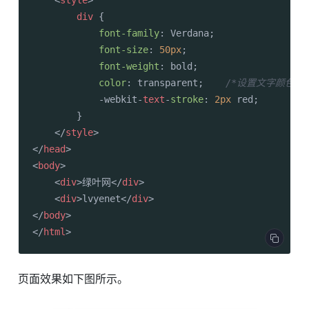
<
style
>
div
 {

font-family
: Verdana;

font-size
: 
50px
;

font-weight
: bold;

color
: transparent;    
/*设置文字颜色为
            -webkit-
text
-
stroke
: 
2px
 red;

        }

</
style
>
</
head
>
<
body
>
<
div
>
绿叶网
</
div
>
<
div
>
lvyenet
</
div
>
</
body
>
</
html
>
页面效果如下图所示。