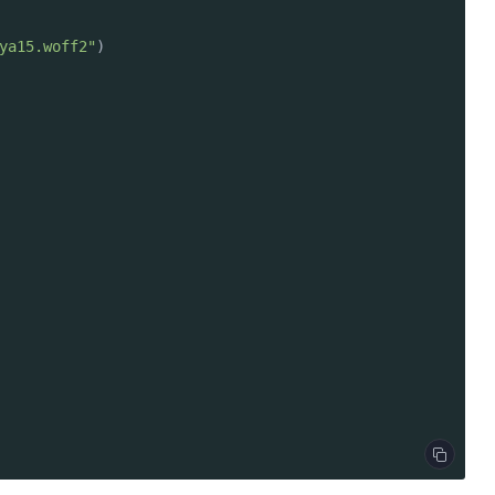
ya15.woff2"
)
