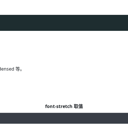
ndensed 等。
font-stretch 取值