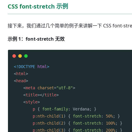
CSS font-stretch 示例
接下来，我们通过几个简单的例子来讲解一下 CSS font-str
示例 1：font-stretch 无效
<!DOCTYPE 
html
>
<
html
>
<
head
>
<
meta
charset
=
"utf-8"
>
<
title
>
</
title
>
<
style
>
p
 { 
font-family
: Verdana; }

p
:nth-child
(
1
) { 
font-stretch
: 
50%
; }

p
:nth-child
(
2
) { 
font-stretch
: 
100%
; }

p
:nth-child
(
3
) { 
font-stretch
: 
200%
; }
