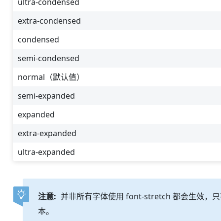
ultra-condensed
extra-condensed
condensed
semi-condensed
normal（默认值）
semi-expanded
expanded
extra-expanded
ultra-expanded
注意:
并非所有字体使用 font-stretch 都会
本。