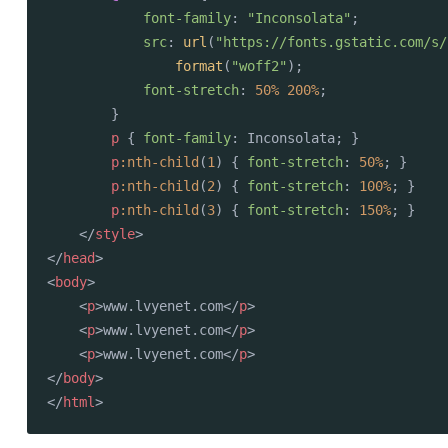
font-family
: 
"Inconsolata"
;

src
: 
url
(
"https://fonts.gstatic.com/s/
format
(
"woff2"
);

font-stretch
: 
50%
200%
;

        }

p
 { 
font-family
: Inconsolata; }

p
:nth-child
(
1
) { 
font-stretch
: 
50%
; }

p
:nth-child
(
2
) { 
font-stretch
: 
100%
; }

p
:nth-child
(
3
) { 
font-stretch
: 
150%
; }

</
style
>
</
head
>
<
body
>
<
p
>
www.lvyenet.com
</
p
>
<
p
>
www.lvyenet.com
</
p
>
<
p
>
www.lvyenet.com
</
p
>
</
body
>
</
html
>