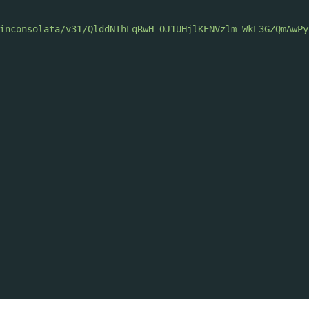
inconsolata/v31/QlddNThLqRwH-OJ1UHjlKENVzlm-WkL3GZQmAwPy