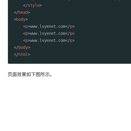
</
style
>
</
head
>
<
body
>
<
p
>
www.lvyenet.com
</
p
>
<
p
>
www.lvyenet.com
</
p
>
<
p
>
www.lvyenet.com
</
p
>
</
body
>
</
html
>
页面效果如下图所示。