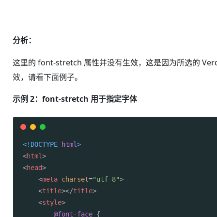
分析：
这里的 font-stretch 属性并没有生效，这是因为所选的 
效，请看下面例子。
示例 2：font-stretch 用于指定字体
<!DOCTYPE 
html
>
<
html
>
<
head
>
<
meta
charset
=
"utf-8"
>
<
title
>
</
title
>
<
style
>
@font-face
 {
