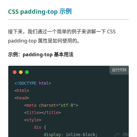
CSS padding-top 示例
接下来，我们通过一个简单的例子来讲解一下 CSS
padding-top 属性是如何使用的。
示例：padding-top 基本用法
运行代码
<!DOCTYPE 
html
>
<
html
>
<
head
>
<
meta
charset
=
"utf-8"
>
<
title
>
</
title
>
<
style
>
div
 {

display
: inline-block;       
/* 将blo