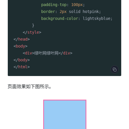
padding-top
: 
100px
;

border
: 
2px
 solid hotpink;

background-color
: lightskyblue;

        }

</
style
>
</
head
>
<
body
>
<
div
>
绿叶网绿叶网
</
div
>
</
body
>
</
html
>
页面效果如下图所示。