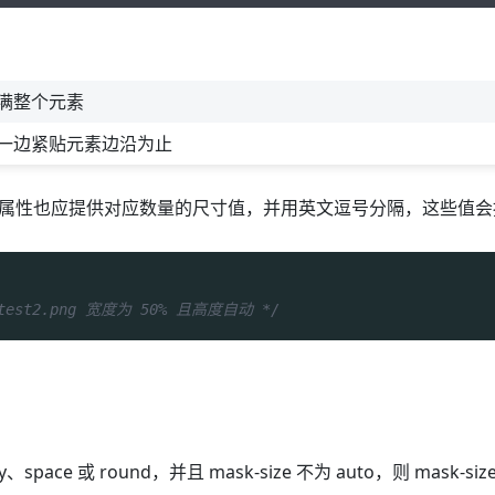
填满整个元素
某一边紧贴元素边沿为止
ize 属性也应提供对应数量的尺寸值，并用英文逗号分隔，这些值
，test2.png 宽度为 50% 且高度自动 */
at-y、space 或 round，并且 mask-size 不为 auto，则 ma