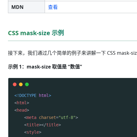
MDN
查看
CSS mask-size 示例
接下来，我们通过几个简单的例子来讲解一下 CSS mask-si
示例 1：mask-size 取值是 “数值”
<!DOCTYPE 
html
>
<
html
>
<
head
>
<
meta
charset
=
"utf-8"
>
<
title
>
</
title
>
<
style
>