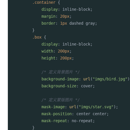
.container
 {

display
: inline-block;

margin
: 
20px
;

border
: 
1px
 dashed gray;

        }

.box
 {

display
: inline-block;

width
: 
200px
;

height
: 
200px
;

/* 定义背景图片 */
background-image
: 
url
(
"imgs/bird.jpg"
)
background-size
: cover;

/* 定义蒙版图片 */
mask-image
: 
url
(
"imgs/star.svg"
);

mask-position
: center center;

mask-repeat
: no-repeat;

        }
