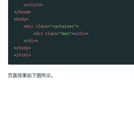
</
style
>
</
head
>
<
body
>
<
div
class
=
"container"
>
<
div
class
=
"box"
>
</
div
>
</
div
>
</
body
>
</
html
>
页面效果如下图所示。